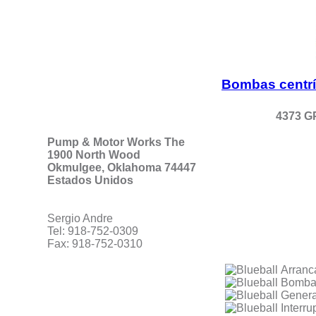
Bombas centríf
4373 GP
Pump & Motor Works The
1900 North Wood
Okmulgee, Oklahoma 74447
Estados Unidos
Sergio Andre
Tel: 918-752-0309
Fax: 918-752-0310
Arranca
Bomb
Gener
Interru