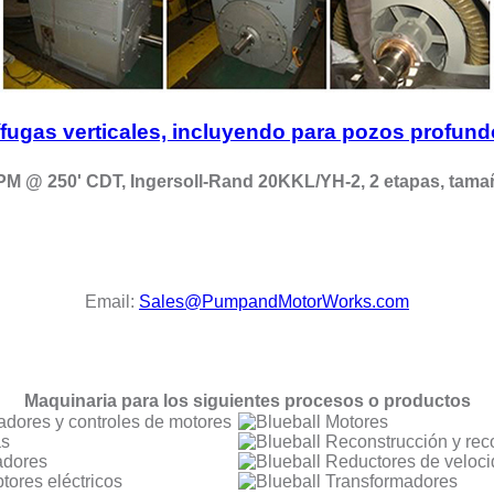
ugas verticales, incluyendo para pozos profund
M @ 250' CDT, Ingersoll-Rand 20KKL/YH-2, 2 etapas, tam
Email:
Sales@PumpandMotorWorks.com
Maquinaria para los siguientes procesos o productos
dores y controles de motores
Motores
as
Reconstrucción y rec
adores
Reductores de veloc
ptores eléctricos
Transformadores