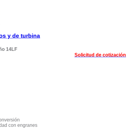
os y de turbina
año 14LF
Solicitud de cotización
onversión
idad con engranes