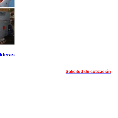
lderas
Solicitud de cotización