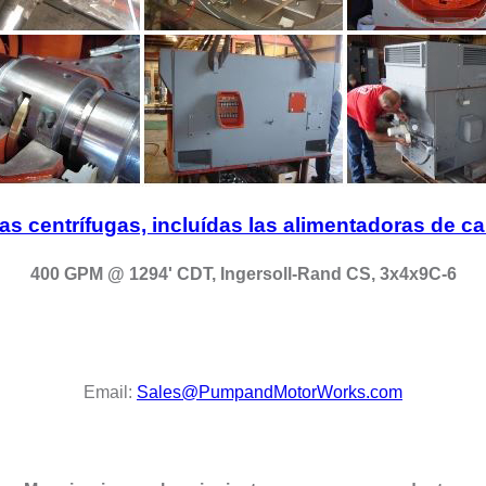
s centrífugas, incluídas las alimentadoras de ca
400 GPM @ 1294' CDT, Ingersoll-Rand CS, 3x4x9C-6
Email:
Sales@PumpandMotorWorks.com