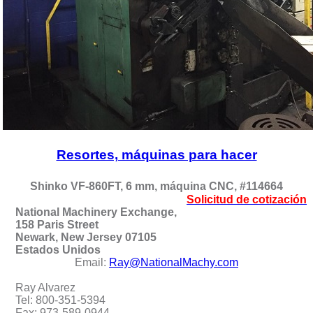
Resortes, máquinas para hacer
Shinko VF-860FT, 6 mm, máquina CNC, #114664
Solicitud de cotización
National Machinery Exchange,
158 Paris Street
Newark, New Jersey 07105
Estados Unidos
Email:
Ray@NationalMachy.com
Ray Alvarez
Tel: 800-351-5394
Fax: 973-589-0944