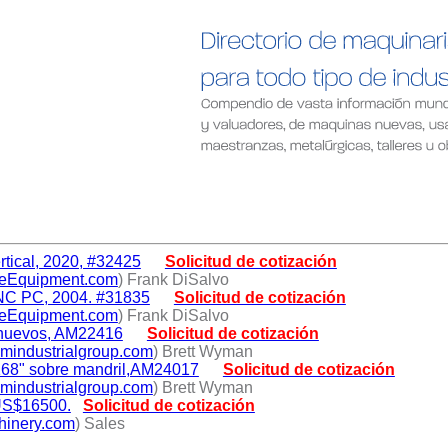
rtical, 2020, #32425
Solicitud de cotización
geEquipment.com
) Frank DiSalvo
cNC PC, 2004. #31835
Solicitud de cotización
geEquipment.com
) Frank DiSalvo
s nuevos, AM22416
Solicitud de cotización
mindustrialgroup.com
) Brett Wyman
168" sobre mandril,AM24017
Solicitud de cotización
mindustrialgroup.com
) Brett Wyman
 US$16500.
Solicitud de cotización
hinery.com
) Sales