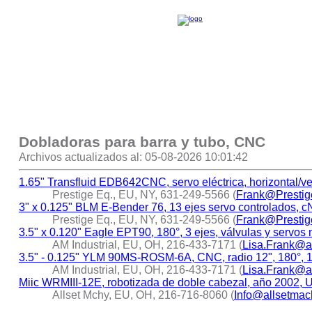
Dobladoras para barra y tubo, CNC
Archivos actualizados al: 05-08-2026 10:01:42
1.65" Transfluid EDB642CNC, servo eléctrica, horizontal/ve
Prestige Eq., EU, NY, 631-249-5566 (
Frank@Presti
3" x 0.125" BLM E-Bender 76, 13 ejes servo controlados, 
Prestige Eq., EU, NY, 631-249-5566 (
Frank@Presti
3.5" x 0.120" Eagle EPT90, 180°, 3 ejes, válvulas y servo
AM Industrial, EU, OH, 216-433-7171 (
Lisa.Frank@a
3.5" - 0.125" YLM 90MS-ROSM-6A, CNC, radio 12", 180°, 
AM Industrial, EU, OH, 216-433-7171 (
Lisa.Frank@a
Miic WRMIII-12E, robotizada de doble cabezal, año 2002,
Allset Mchy, EU, OH, 216-716-8060 (
Info@allsetmac