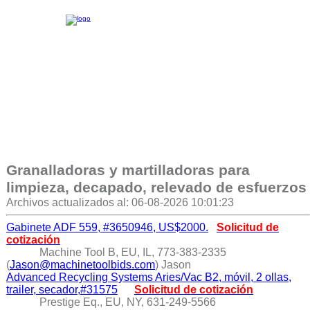
Granalladoras y martilladoras para
limpieza, decapado, relevado de esfuerzos
Archivos actualizados al: 06-08-2026 10:01:23
Gabinete ADF 559, #3650946, US$2000.
Solicitud de
cotización
Machine Tool B, EU, IL, 773-383-2335
(
Jason@machinetoolbids.com
) Jason
Advanced Recycling Systems Aries/Vac B2, móvil, 2 ollas,
trailer, secador,#31575
Solicitud de cotización
Prestige Eq., EU, NY, 631-249-5566