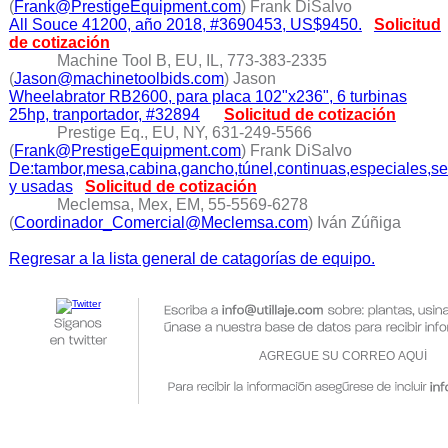
(
Frank@PrestigeEquipment.com
) Frank DiSalvo
All Souce 41200, año 2018, #3690453, US$9450.
Solicitud
de cotización
Machine Tool B, EU, IL, 773-383-2335
(
Jason@machinetoolbids.com
) Jason
Wheelabrator RB2600, para placa 102"x236", 6 turbinas
25hp, tranportador, #32894
Solicitud de cotización
Prestige Eq., EU, NY, 631-249-5566
(
Frank@PrestigeEquipment.com
) Frank DiSalvo
De:tambor,mesa,cabina,gancho,túnel,continuas,especiales,se
y usadas
Solicitud de cotización
Meclemsa, Mex, EM, 55-5569-6278
(
Coordinador_Comercial@Meclemsa.com
) Iván Zúñiga
Regresar a la lista general de catagorías de equipo.