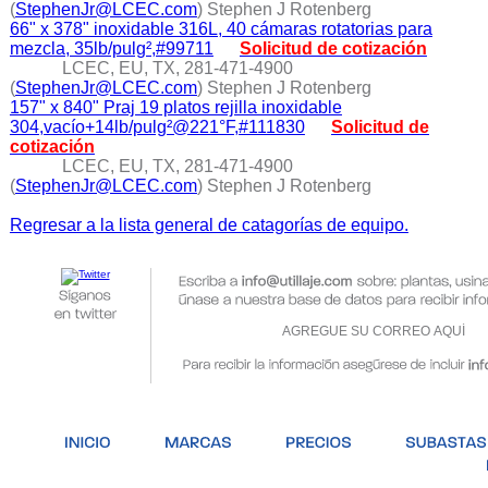
(
StephenJr@LCEC.com
) Stephen J Rotenberg
66" x 378" inoxidable 316L, 40 cámaras rotatorias para
mezcla, 35lb/pulg²,#99711
Solicitud de cotización
LCEC, EU, TX, 281-471-4900
(
StephenJr@LCEC.com
) Stephen J Rotenberg
157" x 840" Praj 19 platos rejilla inoxidable
304,vacío+14lb/pulg²@221°F,#111830
Solicitud de
cotización
LCEC, EU, TX, 281-471-4900
(
StephenJr@LCEC.com
) Stephen J Rotenberg
Regresar a la lista general de catagorías de equipo.