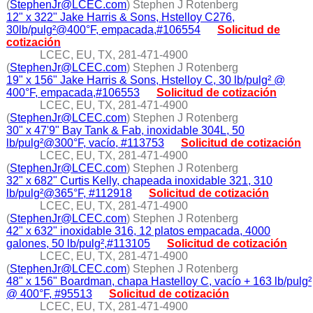
(
StephenJr@LCEC.com
) Stephen J Rotenberg
12" x 322" Jake Harris & Sons, Hstelloy C276,
30lb/pulg²@400°F, empacada,#106554
Solicitud de
cotización
LCEC, EU, TX, 281-471-4900
(
StephenJr@LCEC.com
) Stephen J Rotenberg
19" x 156" Jake Harris & Sons, Hstelloy C, 30 lb/pulg² @
400°F, empacada,#106553
Solicitud de cotización
LCEC, EU, TX, 281-471-4900
(
StephenJr@LCEC.com
) Stephen J Rotenberg
30" x 47'9" Bay Tank & Fab, inoxidable 304L, 50
lb/pulg²@300°F, vacío, #113753
Solicitud de cotización
LCEC, EU, TX, 281-471-4900
(
StephenJr@LCEC.com
) Stephen J Rotenberg
32" x 682" Curtis Kelly, chapeada inoxidable 321, 310
lb/pulg²@365°F, #112918
Solicitud de cotización
LCEC, EU, TX, 281-471-4900
(
StephenJr@LCEC.com
) Stephen J Rotenberg
42" x 632" inoxidable 316, 12 platos empacada, 4000
galones, 50 lb/pulg²,#113105
Solicitud de cotización
LCEC, EU, TX, 281-471-4900
(
StephenJr@LCEC.com
) Stephen J Rotenberg
48" x 156" Boardman, chapa Hastelloy C, vacío + 163 lb/pulg²
@ 400°F, #95513
Solicitud de cotización
LCEC, EU, TX, 281-471-4900