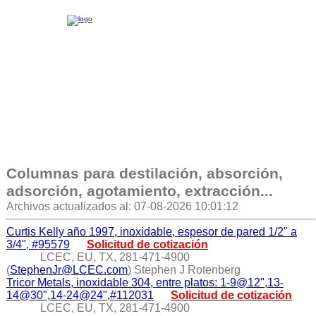
Columnas para destilación, absorción,
adsorción, agotamiento, extracción...
Archivos actualizados al: 07-08-2026 10:01:12
Curtis Kelly año 1997, inoxidable, espesor de pared 1/2" a
3/4", #95579
Solicitud de cotización
LCEC, EU, TX, 281-471-4900
(
StephenJr@LCEC.com
) Stephen J Rotenberg
Tricor Metals, inoxidable 304, entre platos: 1-9@12",13-
14@30",14-24@24",#112031
Solicitud de cotización
LCEC, EU, TX, 281-471-4900