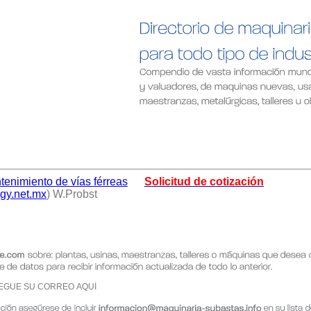
tenimiento de vías férreas
Solicitud de cotización
gy.net.mx
) W.Probst