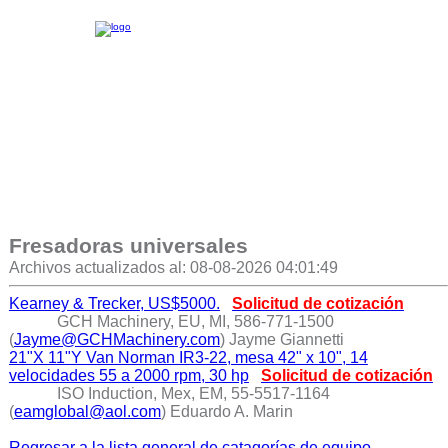
Fresadoras universales
Archivos actualizados al: 08-08-2026 04:01:49
Kearney & Trecker, US$5000.
Solicitud de cotización
GCH Machinery, EU, MI, 586-771-1500
(
Jayme@GCHMachinery.com
) Jayme Giannetti
21"X 11"Y Van Norman IR3-22, mesa 42" x 10", 14
velocidades 55 a 2000 rpm, 30 hp
Solicitud de cotización
ISO Induction, Mex, EM, 55-5517-1164
(
eamglobal@aol.com
) Eduardo A. Marin
Regresar a la lista general de catagorías de equipo.