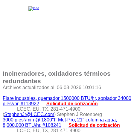
Incineradores, oxidadores térmicos
redundantes
Archivos actualizados al: 06-08-2026 10:01:16
Flare Industries, quemador 1500000 BTU/hr, soplador 34000
pies³/hr, #113922
Solicitud de cotización
LCEC, EU, TX, 281-471-4900
(
StephenJr@LCEC.com
) Stephen J Rotenberg
3000 pies³/min @ 1800°F Met-Pro, 21" columna agua,
8,000,000 BTU/hr, #108241
Solicitud de cotización
LCEC, EU, TX, 281-471-4900