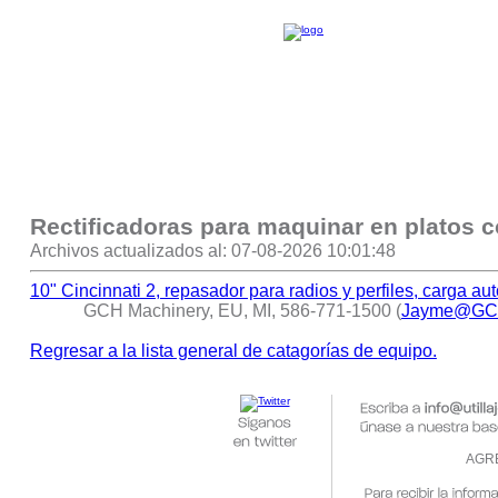
Rectificadoras para maquinar en platos
Archivos actualizados al: 07-08-2026 10:01:48
10" Cincinnati 2, repasador para radios y perfiles, carga au
GCH Machinery, EU, MI, 586-771-1500 (
Jayme@GCH
Regresar a la lista general de catagorías de equipo.