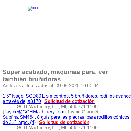
Súper acabado, máquinas para, ver
también bruñidoras
Archivos actualizados al: 09-08-2026 10:00:44
1.5" Nagel SCD801, sin centros, 5 bruñidores, rodillos avance
a través de, #8170
Solicitud de cotización
GCH Machinery, EU, MI, 586-771-1500
(
Jayme@GCHMachinery.com
) Jayme Giannetti
Supfina SM464, 8 guís para las piedras, para rodillos cónicos
de 31" largo, (4)
Solicitud de cotización
GCH Machinery, EU, MI, 586-771-1500