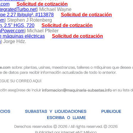
o.com
Solicitud de cotización
egratedTurbo.net
) Michael Wayne
pe 2.27 lb/pulg², #113878
Solicitud de cotización
om
) Stephen J Rotenberg
m, 2.5" HGS, 720
Solicitud de cotización
hPower.com
) Michael Pfeiler
de máquinas eléctricas
Solicitud de cotización
m
) Jorge Hdz.