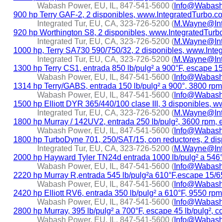
Wabash Power, EU, IL, 847-541-5600 (
Info@Wabas
900 hp Terry GAF-2, 2 disponibles, www.IntegratedTurbo.c
Integrated Tur, EU, CA, 323-726-5200 (
M.Wayne@Int
920 hp Worthington S8, 2 disponibles, www.IntegratedTur
Integrated Tur, EU, CA, 323-726-5200 (
M.Wayne@Int
1000 hp, Terry SA730 590/750/32, 2 disponibles, www.Int
Integrated Tur, EU, CA, 323-726-5200 (
M.Wayne@Int
1300 hp Terry CS1, entrada 850 lb/pulg² a 900°F, escape 15
Wabash Power, EU, IL, 847-541-5600 (
Info@Wabas
1314 hp Terry/GABS, entrada 150 lb/pulg² a 900°, 3800 rpm
Wabash Power, EU, IL, 847-541-5600 (
Info@Wabas
1500 hp Elliott DYR 365/440/100 clase III, 3 disponibles, 
Integrated Tur, EU, CA, 323-726-5200 (
M.Wayne@Int
1800 hp Murray / 142UV2, entrada 250 lb/pulg², 3600 rpm, 
Wabash Power, EU, IL, 847-541-5600 (
Info@Wabas
1800 hp TurboDyne 701, 250/SAT/15, con reductores, 2 dis
Integrated Tur, EU, CA, 323-726-5200 (
M.Wayne@Int
2000 hp Hayward Tyler TN24d entrada 1000 lb/pulg² a 546
Wabash Power, EU, IL, 847-541-5600 (
Info@Wabas
2220 hp Murray R,entrada 545 lb/pulg²a 610°F,escape 15/65l
Wabash Power, EU, IL, 847-541-5600 (
Info@Wabas
2420 hp Elliott RV6, entrada 350 lb/pulg² a 610°F, 9550 rpm,
Wabash Power, EU, IL, 847-541-5600 (
Info@Wabas
2800 hp Murray, 395 lb/pulg² a 700°F, escape 45 lb/pulg², co
Wabash Power, EU, IL, 847-541-5600 (
Info@Wabas