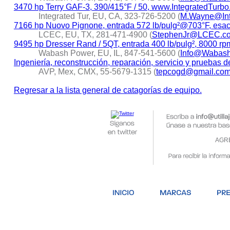
3470 hp Terry GAF-3, 390/415°F / 50, www.IntegratedTurb
Integrated Tur, EU, CA, 323-726-5200 (
M.Wayne@Int
7166 hp Nuovo Pignone, entrada 572 lb/pulg²@703°F, esac
LCEC, EU, TX, 281-471-4900 (
StephenJr@LCEC.c
9495 hp Dresser Rand / 5QT, entrada 400 lb/pulg², 8000 rp
Wabash Power, EU, IL, 847-541-5600 (
Info@Wabas
Ingeniería, reconstrucción, reparación, servicio y pruebas 
AVP, Mex, CMX, 55-5679-1315 (
tepcogd@gmail.co
Regresar a la lista general de catagorías de equipo.