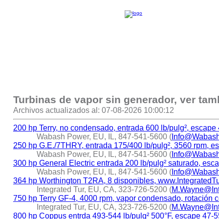
Turbinas de vapor sin generador, ver ta
Archivos actualizados al: 07-08-2026 10:00:12
200 hp Terry, no condensado, entrada 600 lb/pulg², escape 
Wabash Power, EU, IL, 847-541-5600 (
Info@Wabas
250 hp G.E./7THRY, entrada 175/400 lb/pulg², 3560 rpm, es
Wabash Power, EU, IL, 847-541-5600 (
Info@Wabas
300 hp General Electric entrada 200 lb/pulg² saturado, esc
Wabash Power, EU, IL, 847-541-5600 (
Info@Wabas
364 hp Worthington T2RA, 8 disponibles, www.IntegratedT
Integrated Tur, EU, CA, 323-726-5200 (
M.Wayne@Int
750 hp Terry GF-4, 4000 rpm, vapor condensado, rotación co
Integrated Tur, EU, CA, 323-726-5200 (
M.Wayne@Int
800 hp Coppus entrda 493-544 lb/pulg² 500°F, escape 47-55