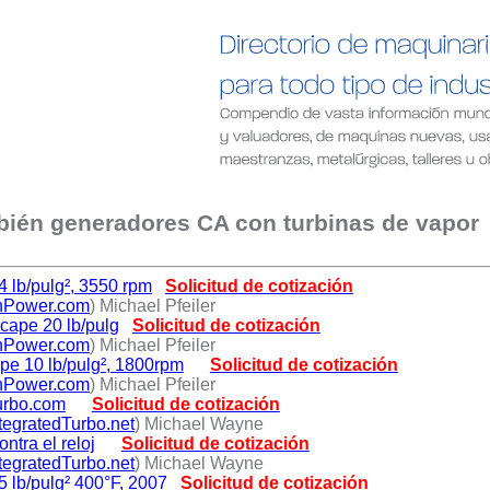
mbién generadores CA con turbinas de vapor
4 lb/pulg², 3550 rpm
Solicitud de cotización
hPower.com
) Michael Pfeiler
cape 20 lb/pulg
Solicitud de cotización
hPower.com
) Michael Pfeiler
ape 10 lb/pulg², 1800rpm
Solicitud de cotización
hPower.com
) Michael Pfeiler
urbo.com
Solicitud de cotización
egratedTurbo.net
) Michael Wayne
ntra el reloj
Solicitud de cotización
egratedTurbo.net
) Michael Wayne
 lb/pulg² 400°F, 2007
Solicitud de cotización