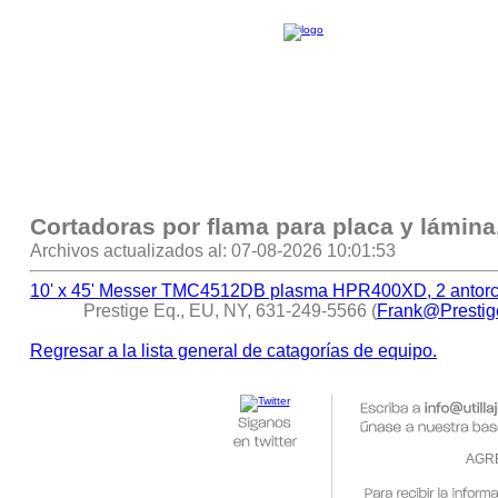
Cortadoras por flama para placa y lámin
Archivos actualizados al: 07-08-2026 10:01:53
10' x 45' Messer TMC4512DB plasma HPR400XD, 2 antorc
Prestige Eq., EU, NY, 631-249-5566 (
Frank@Presti
Regresar a la lista general de catagorías de equipo.