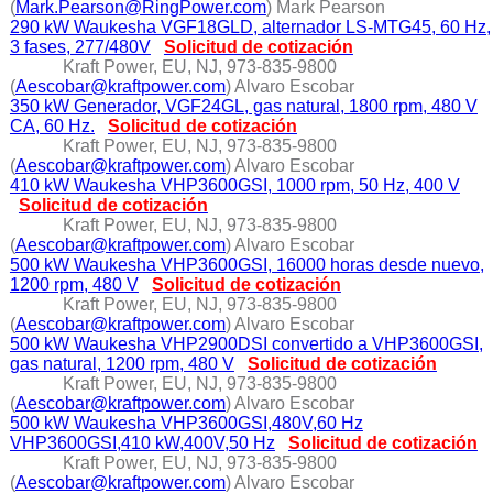
(
Mark.Pearson@RingPower.com
) Mark Pearson
290 kW Waukesha VGF18GLD, alternador LS-MTG45, 60 Hz,
3 fases, 277/480V
Solicitud de cotización
Kraft Power, EU, NJ, 973-835-9800
(
Aescobar@kraftpower.com
) Alvaro Escobar
350 kW Generador, VGF24GL, gas natural, 1800 rpm, 480 V
CA, 60 Hz.
Solicitud de cotización
Kraft Power, EU, NJ, 973-835-9800
(
Aescobar@kraftpower.com
) Alvaro Escobar
410 kW Waukesha VHP3600GSI, 1000 rpm, 50 Hz, 400 V
Solicitud de cotización
Kraft Power, EU, NJ, 973-835-9800
(
Aescobar@kraftpower.com
) Alvaro Escobar
500 kW Waukesha VHP3600GSI, 16000 horas desde nuevo,
1200 rpm, 480 V
Solicitud de cotización
Kraft Power, EU, NJ, 973-835-9800
(
Aescobar@kraftpower.com
) Alvaro Escobar
500 kW Waukesha VHP2900DSI convertido a VHP3600GSI,
gas natural, 1200 rpm, 480 V
Solicitud de cotización
Kraft Power, EU, NJ, 973-835-9800
(
Aescobar@kraftpower.com
) Alvaro Escobar
500 kW Waukesha VHP3600GSI,480V,60 Hz
VHP3600GSI,410 kW,400V,50 Hz
Solicitud de cotización
Kraft Power, EU, NJ, 973-835-9800
(
Aescobar@kraftpower.com
) Alvaro Escobar