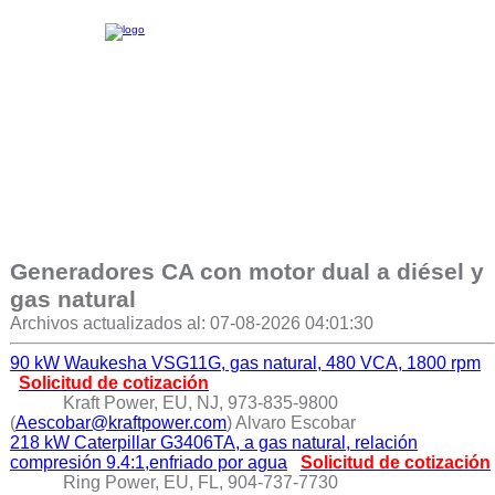
Generadores CA con motor dual a diésel y
gas natural
Archivos actualizados al: 07-08-2026 04:01:30
90 kW Waukesha VSG11G, gas natural, 480 VCA, 1800 rpm
Solicitud de cotización
Kraft Power, EU, NJ, 973-835-9800
(
Aescobar@kraftpower.com
) Alvaro Escobar
218 kW Caterpillar G3406TA, a gas natural, relación
compresión 9.4:1,enfriado por agua
Solicitud de cotización
Ring Power, EU, FL, 904-737-7730