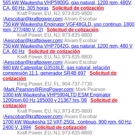
565 kW Waukesha VHP5900G, gas natural, 1200 rpm, 480V
CA, 60 Hz, 305 horas
Solicitud de cotización
Kraft Power, EU, NJ, 973-835-9800
(
Aescobar@kraftpower.com
) Alvaro Escobar
750 kW Waukesha Enginator VGF48GLD, uso continuo, 1800
rpm, 277/480 V, (2)
Solicitud de cotización
Kraft Power, EU, NJ, 973-835-9800
(
Aescobar@kraftpower.com
) Alvaro Escobar
750 kW Waukesha VHP7042G, gas natural, 1200 rpm, 480 V
CA, 60 Hz
Solicitud de cotización
Kraft Power, EU, NJ, 973-835-9800
(
Aescobar@kraftpower.com
) Alvaro Escobar
980 kW Caterpillar G3516LE, gas natural, relación
compresión 11:1, generador SR4B 697
Solicitud de
cotización
Ring Power, EU, FL, 904-737-7730
(
Mark.Pearson@RingPower.com
) Mark Pearson
1000 kW Waukesha VHP5904LTD ESM Enginator
1200rpm,60 Hz,185000 y 21367 hrs,'08
Solicitud de
cotización
Kraft Power, EU, NJ, 973-835-9800
(
Aescobar@kraftpower.com
) Alvaro Escobar
1700 kW Waukesha 12 VAT-25GL, continuo, 900 rpm, 60 Hz,
2400 V, 1994
Solicitud de cotización
Kraft Power, EU, NJ, 973-835-9800