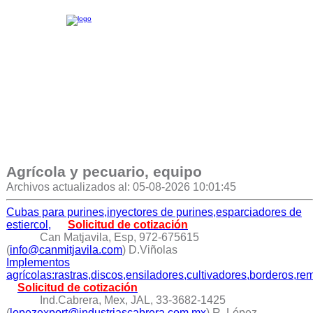
Agrícola y pecuario, equipo
Archivos actualizados al: 05-08-2026 10:01:45
Cubas para purines,inyectores de purines,esparciadores de
estiercol,
Solicitud de cotización
Can Matjavila, Esp, 972-675615
(
info@canmitjavila.com
) D.Viñolas
Implementos
agrícolas:rastras,discos,ensiladores,cultivadores,borderos,r
Solicitud de cotización
Ind.Cabrera, Mex, JAL, 33-3682-1425
(
lopezexport@industriascabrera.com.mx
) R. López