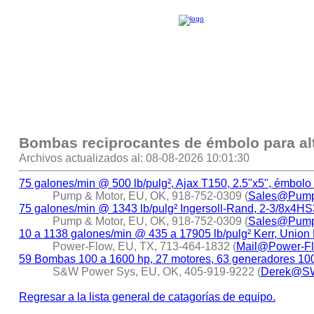
Bombas reciprocantes de émbolo para alta
Archivos actualizados al: 08-08-2026 10:01:30
75 galones/min @ 500 lb/pulg², Ajax T150, 2.5"x5", émbolo 
Pump & Motor, EU, OK, 918-752-0309 (
Sales@Pump
75 galones/min @ 1343 lb/pulg² Ingersoll-Rand, 2-3/8x4HS
Pump & Motor, EU, OK, 918-752-0309 (
Sales@Pump
10 a 1138 galones/min @ 435 a 17905 lb/pulg² Kerr, Unio
Power-Flow, EU, TX, 713-464-1832 (
Mail@Power-F
59 Bombas 100 a 1600 hp, 27 motores, 63 generadores 10
S&W Power Sys, EU, OK, 405-919-9222 (
Derek@SW
Regresar a la lista general de catagorías de equipo.