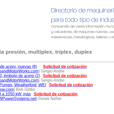
 presión, multiplex, triplex, duplex
de acero, nuevas (8)
Solicitud de cotización
andMotorWorks.com
) Sergio Andre
3, émbolo de acero (2)
Solicitud de cotización
andMotorWorks.com
) Sergio Andre
n Pumps, Weatherford, WEI
Solicitud de cotización
low.com
) Bob Gibbs
0 a 1050 kW, más
Solicitud de cotización
PowerSystems.net
) Derek Neher