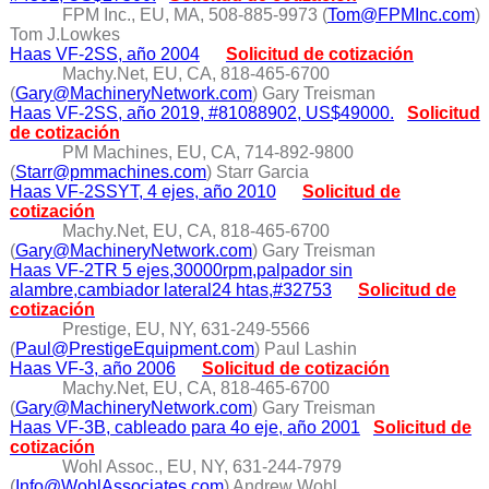
FPM Inc., EU, MA, 508-885-9973 (
Tom@FPMInc.com
)
Tom J.Lowkes
Haas VF-2SS, año 2004
Solicitud de cotización
Machy.Net, EU, CA, 818-465-6700
(
Gary@MachineryNetwork.com
) Gary Treisman
Haas VF-2SS, año 2019, #81088902, US$49000.
Solicitud
de cotización
PM Machines, EU, CA, 714-892-9800
(
Starr@pmmachines.com
) Starr Garcia
Haas VF-2SSYT, 4 ejes, año 2010
Solicitud de
cotización
Machy.Net, EU, CA, 818-465-6700
(
Gary@MachineryNetwork.com
) Gary Treisman
Haas VF-2TR 5 ejes,30000rpm,palpador sin
alambre,cambiador lateral24 htas,#32753
Solicitud de
cotización
Prestige, EU, NY, 631-249-5566
(
Paul@PrestigeEquipment.com
) Paul Lashin
Haas VF-3, año 2006
Solicitud de cotización
Machy.Net, EU, CA, 818-465-6700
(
Gary@MachineryNetwork.com
) Gary Treisman
Haas VF-3B, cableado para 4o eje, año 2001
Solicitud de
cotización
Wohl Assoc., EU, NY, 631-244-7979
(
Info@WohlAssociates.com
) Andrew Wohl