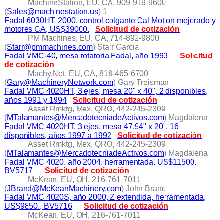
MachineStation, EU, CA, 909-919-9600
(
Sales@machinestation.us
) 1
Fadal 6030HT, 2000, control colgante Cal Motion mejorado y
motores CA, US$39000.
Solicitud de cotización
PM Machines, EU, CA, 714-892-9800
(
Starr@pmmachines.com
) Starr Garcia
Fadal VMC-40, mesa rotatoria Fadal, año 1993
Solicitud
de cotización
Machy.Net, EU, CA, 818-465-6700
(
Gary@MachineryNetwork.com
) Gary Treisman
Fadal VMC 4020HT, 3 ejes, mesa 20" x 40", 2 disponibles,
años 1991 y 1994
Solicitud de cotización
Asset Rmktg, Mex, QRO, 442-245-2309
(
MTalamantes@MercadotecniadeActivos.com
) Magdalena
Fadal VMC 4020HT, 3 ejes, mesa 47.94" x 20", 16
disponibles, años 1997 a 1992
Solicitud de cotización
Asset Rmktg, Mex, QRO, 442-245-2309
(
MTalamantes@MercadotecniadeActivos.com
) Magdalena
Fadal VMC 4020, año 2004, herramentada, US$11500,
BV5717
Solicitud de cotización
McKean, EU, OH, 216-761-7011
(
JBrand@McKeanMachinery.com
) John Brand
Fadal VMC 4020S, año 2000, Z extendida, herramentada,
US$9850., BV5716
Solicitud de cotización
McKean, EU, OH, 216-761-7011