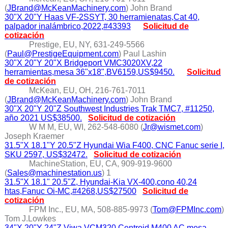
(
JBrand@McKeanMachinery.com
) John Brand
30"X 20"Y Haas VF-2SSYT, 30 herramienatas,Cat 40,
palpador inalámbrico,2022,#43393
Solicitud de
cotización
Prestige, EU, NY, 631-249-5566
(
Paul@PrestigeEquipment.com
) Paul Lashin
30"X 20"Y 20"X Bridgeport VMC3020XV,22
herramientas,mesa 36"x18",BV6159,US$9450.
Solicitud
de cotización
McKean, EU, OH, 216-761-7011
(
JBrand@McKeanMachinery.com
) John Brand
30"X 20"Y 20"Z Southwest Industries Trak TMC7, #11250,
año 2021 US$38500.
Solicitud de cotización
W M M, EU, WI, 262-548-6080 (
Jr@wismet.com
)
Joseph Kraemer
31.5"X 18.1"Y 20.5"Z Hyundai Wia F400, CNC Fanuc serie I,
SKU 2597, US$32472.
Solicitud de cotización
MachineStation, EU, CA, 909-919-9600
(
Sales@machinestation.us
) 1
31.5"X 18.1" 20.5"Z, Hyundai-Kia VX-400,cono 40,24
htas,Fanuc Oi-MC,#4268,US$27500
Solicitud de
cotización
FPM Inc., EU, MA, 508-885-9973 (
Tom@FPMInc.com
)
Tom J.Lowkes
34"X 20"Y 24"Z Viwa VCM320,Centroid M400 AC,mesa