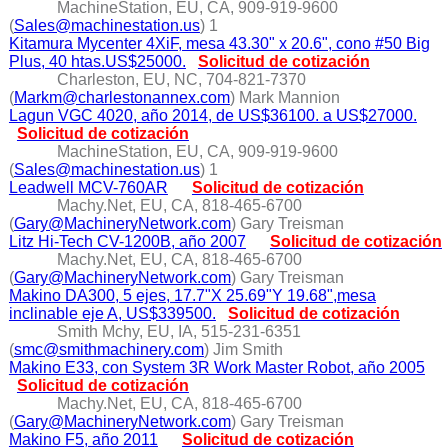
MachineStation, EU, CA, 909-919-9600
(
Sales@machinestation.us
) 1
Kitamura Mycenter 4XiF, mesa 43.30" x 20.6", cono #50 Big
Plus, 40 htas.US$25000.
Solicitud de cotización
Charleston, EU, NC, 704-821-7370
(
Markm@charlestonannex.com
) Mark Mannion
Lagun VGC 4020, año 2014, de US$36100. a US$27000.
Solicitud de cotización
MachineStation, EU, CA, 909-919-9600
(
Sales@machinestation.us
) 1
Leadwell MCV-760AR
Solicitud de cotización
Machy.Net, EU, CA, 818-465-6700
(
Gary@MachineryNetwork.com
) Gary Treisman
Litz Hi-Tech CV-1200B, año 2007
Solicitud de cotización
Machy.Net, EU, CA, 818-465-6700
(
Gary@MachineryNetwork.com
) Gary Treisman
Makino DA300, 5 ejes, 17.7"X 25.69"Y 19.68",mesa
inclinable eje A, US$339500.
Solicitud de cotización
Smith Mchy, EU, IA, 515-231-6351
(
smc@smithmachinery.com
) Jim Smith
Makino E33, con System 3R Work Master Robot, año 2005
Solicitud de cotización
Machy.Net, EU, CA, 818-465-6700
(
Gary@MachineryNetwork.com
) Gary Treisman
Makino F5, año 2011
Solicitud de cotización