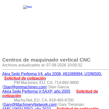
Centros de maquinado vertical CNC
Archivos actualizados al: 07-08-2026 10:00:32
Akra Seiki Performa V4, año 2008, #81088994, US$6500.
Solicitud de cotización
PM Machines, EU, CA, 714-892-9800
(
Starr@pmmachines.com
) Starr Garcia
Akira Seiki Performa V-5AXP, año 2005
Solicitud de
cotización
Machy.Net, EU, CA, 818-465-6700
(
Gary@MachineryNetwork.com
) Gary Treisman
AMS 1060V-PRO, año 2022
Solicitud de cotización