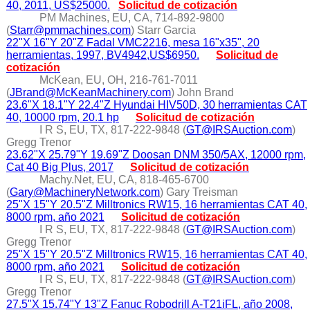
40, 2011, US$25000.
Solicitud de cotización
PM Machines, EU, CA, 714-892-9800
(
Starr@pmmachines.com
) Starr Garcia
22"X 16"Y 20"Z Fadal VMC2216, mesa 16"x35", 20
herramientas, 1997, BV4942,US$6950.
Solicitud de
cotización
McKean, EU, OH, 216-761-7011
(
JBrand@McKeanMachinery.com
) John Brand
23.6"X 18.1"Y 22.4"Z Hyundai HIV50D, 30 herramientas CAT
40, 10000 rpm, 20.1 hp
Solicitud de cotización
I R S, EU, TX, 817-222-9848 (
GT@IRSAuction.com
)
Gregg Trenor
23.62"X 25.79"Y 19.69"Z Doosan DNM 350/5AX, 12000 rpm,
Cat 40 Big Plus, 2017
Solicitud de cotización
Machy.Net, EU, CA, 818-465-6700
(
Gary@MachineryNetwork.com
) Gary Treisman
25"X 15"Y 20.5"Z Milltronics RW15, 16 herramientas CAT 40,
8000 rpm, año 2021
Solicitud de cotización
I R S, EU, TX, 817-222-9848 (
GT@IRSAuction.com
)
Gregg Trenor
25"X 15"Y 20.5"Z Milltronics RW15, 16 herramientas CAT 40,
8000 rpm, año 2021
Solicitud de cotización
I R S, EU, TX, 817-222-9848 (
GT@IRSAuction.com
)
Gregg Trenor
27.5"X 15.74"Y 13"Z Fanuc Robodrill A-T21iFL, año 2008,