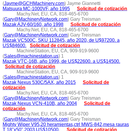
(
Jayme@GCHMachinery.com
) Jayme Giannetti
Matsuura MC-1000VF, año 1995
Solicitud de cotización
Machy.Net, EU, CA, 818-465-6700
(
Gary@MachineryNetwork.com
) Gary Treisman
Mazak AJV-60/160, año 1998
Solicitud de cotización
Machy.Net, EU, CA, 818-465-6700
(
Gary@MachineryNetwork.com
) Gary Treisman
Mazak VC500C, SKU 112845, año 2020, de U$97200. a
US$84600.
Solicitud de cotización
MachineStation, EU, CA, 909-919-9600
(
Sales@machinestation.us
) 1
Mazak VTC-16B, año 1999, de US$22600. a US$14500.
Solicitud de cotización
MachineStation, EU, CA, 909-919-9600
(
Sales@machinestation.us
) 1
Mazak Nexus 530C/5AX, año 2015
Solicitud de
cotización
Machy.Net, EU, CA, 818-465-6700
(
Gary@MachineryNetwork.com
) Gary Treisman
Mazak Nexus VCN-410B, año 2004
Solicitud de
cotización
Machy.Net, EU, CA, 818-465-6700
(
Gary@MachineryNetwork.com
) Gary Treisman
Mighty Wiper V95,20 heramientas,ctrl MWS-842,mesa rauras
T 18"x50",2003,US$10500.
Solicitud de cotización