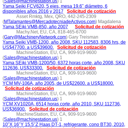
(
Sales@machinestation.us
) 1
Yama Seiki FCV620, 5 ejes, mesa 19.6" diámetro, 6
disponibles años 2016 y 2017
Solicitud de cotización
Asset Rmktg, Mex, QRO, 442-245-2309
(
MTalamantes@MercadotecniadeActivos.com
) Magdalena
Yama SEiki VMB-850, año 2007
Solicitud de cotización
Machy.Net, EU, CA, 818-465-6700
(
Gary@MachineryNetwork.com
) Gary Treisman
Yama Seiki VMB-1200, año 2008, SKU 112583, 8306 hrs, de
US$47700. a US$39600.
Solicitud de cotización
MachineStation, EU, CA, 909-919-9600
(
Sales@machinestation.us
) 1
Yama SEiki VMB-1200/50, 6372 horas corte, año 2008, SKU
112636, US$33300.
Solicitud de cotización
MachineStation, EU, CA, 909-919-9600
(
Sales@machinestation.us
) 1
YCM MV-106A, año 2005, de US$22600. a US$18000.
Solicitud de cotización
MachineStation, EU, CA, 909-919-9600
(
Sales@machinestation.us
) 1
YCM XV1020A, 6514 horas corte, año 2010, SKU 112736,
US$36900.
Solicitud de cotización
MachineStation, EU, CA, 909-919-9600
(
Sales@machinestation.us
) 1
10"X 16"Y 15.5"Z Haas DT-1, refrigerante, cono BT30, 2010,