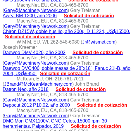
Machy.Net, EU, CA, 818-465-6700
(
Gary@MachineryNetwork.com
) Gary Treisman
Awea BM-1200, año 2006
Solicitud de cotización
Machy.Net, EU, CA, 818-465-6700
(
Gary@MachineryNetwork.com
) Gary Treisman
Chiron DZ15W, doble husillo, año 200r, ID 11224, US$15500.
Solicitud de cotización
W M M, EU, WI, 262-548-6080 (
Jr@wismet.com
)
Joseph Kraemer
Daewoo DMV-4020, año 2002
Solicitud de cotización
Machy.Net, EU, CA, 818-465-6700
(
Gary@MachineryNetwork.com
) Gary Treisman
Daewoo DVC400, doble mesas de 28"x18", Fanuc 21i-B, año
2004, US$9850.
Solicitud de cotización
McKean, EU, OH, 216-761-7011
(
JBrand@McKeanMachinery.com
) John Brand
Datron Neo, año 2018
Solicitud de cotización
Machy.Net, EU, CA, 818-465-6700
(
Gary@MachineryNetwork.com
) Gary Treisman
Depocut 2012 P10.02, año 2000
Solicitud de cotización
Machy.Net, EU, CA, 818-465-6700
(
Gary@MachineryNetwork.com
) Gary Treisman
DMG Mori CMX1100V, CNC Celos, 15000 rpm, 30
herramientas, Palpador, 2019
Solicitud de cotización