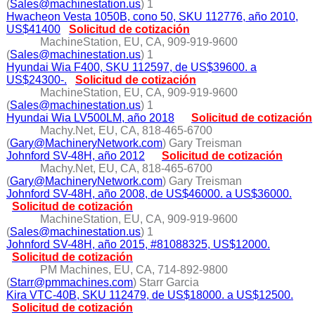
(
Sales@machinestation.us
) 1
Hwacheon Vesta 1050B, cono 50, SKU 112776, año 2010,
US$41400
Solicitud de cotización
MachineStation, EU, CA, 909-919-9600
(
Sales@machinestation.us
) 1
Hyundai Wia F400, SKU 112597, de US$39600. a
US$24300-.
Solicitud de cotización
MachineStation, EU, CA, 909-919-9600
(
Sales@machinestation.us
) 1
Hyundai Wia LV500LM, año 2018
Solicitud de cotización
Machy.Net, EU, CA, 818-465-6700
(
Gary@MachineryNetwork.com
) Gary Treisman
Johnford SV-48H, año 2012
Solicitud de cotización
Machy.Net, EU, CA, 818-465-6700
(
Gary@MachineryNetwork.com
) Gary Treisman
Johnford SV-48H, año 2008, de US$46000. a US$36000.
Solicitud de cotización
MachineStation, EU, CA, 909-919-9600
(
Sales@machinestation.us
) 1
Johnford SV-48H, año 2015, #81088325, US$12000.
Solicitud de cotización
PM Machines, EU, CA, 714-892-9800
(
Starr@pmmachines.com
) Starr Garcia
Kira VTC-40B, SKU 112479, de US$18000. a US$12500.
Solicitud de cotización