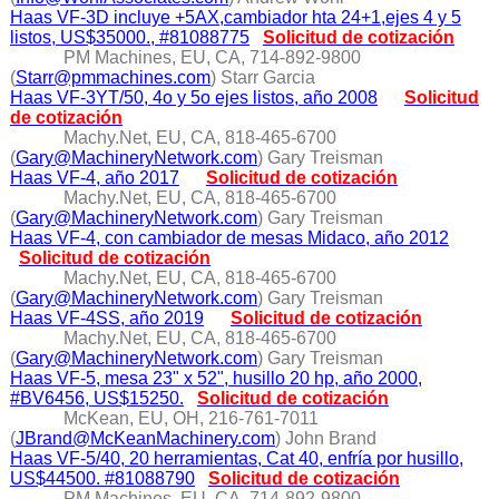
Haas VF-3D incluye +5AX,cambiador hta 24+1,ejes 4 y 5
listos, US$35000., #81088775
Solicitud de cotización
PM Machines, EU, CA, 714-892-9800
(
Starr@pmmachines.com
) Starr Garcia
Haas VF-3YT/50, 4o y 5o ejes listos, año 2008
Solicitud
de cotización
Machy.Net, EU, CA, 818-465-6700
(
Gary@MachineryNetwork.com
) Gary Treisman
Haas VF-4, año 2017
Solicitud de cotización
Machy.Net, EU, CA, 818-465-6700
(
Gary@MachineryNetwork.com
) Gary Treisman
Haas VF-4, con cambiador de mesas Midaco, año 2012
Solicitud de cotización
Machy.Net, EU, CA, 818-465-6700
(
Gary@MachineryNetwork.com
) Gary Treisman
Haas VF-4SS, año 2019
Solicitud de cotización
Machy.Net, EU, CA, 818-465-6700
(
Gary@MachineryNetwork.com
) Gary Treisman
Haas VF-5, mesa 23" x 52", husillo 20 hp, año 2000,
#BV6456, US$15250.
Solicitud de cotización
McKean, EU, OH, 216-761-7011
(
JBrand@McKeanMachinery.com
) John Brand
Haas VF-5/40, 20 herramientas, Cat 40, enfría por husillo,
US$44500. #81088790
Solicitud de cotización
PM Machines, EU, CA, 714-892-9800