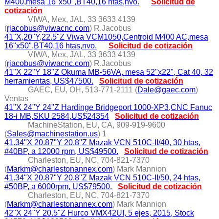
M400,mesa 16"x50",BT40,16 htas,nvo.
Solicitud de
cotización
VIWA, Mex, JAL, 33 3633 4139
(
rjacobus@viwacnc.com
) R.Jacobus
41"X,20"Y,22.5"Z Viwa VCM1050,Centroid M400 AC,mesa
16"x50",BT40,16 htas,nvo.
Solicitud de cotización
VIWA, Mex, JAL, 33 3633 4139
(
rjacobus@viwacnc.com
) R.Jacobus
41"X 22"Y 18"Z Okuma MB-56VA, mesa 52"x22", Cat 40, 32
herramientas, US$47500.
Solicitud de cotización
GAEC, EU, OH, 513-771-2111 (
Dale@gaec.com
)
Ventas
41"X 24"Y 24"Z Hardinge Bridgeport 1000-XP3,CNC Fanuc
18-i MB,SKU 2584,US$24354
Solicitud de cotización
MachineStation, EU, CA, 909-919-9600
(
Sales@machinestation.us
) 1
41.34"X 20.87"Y 20.8"Z Mazak VCN 510C-II/40, 30 htas,
#40BP, a 12000 rpm, US$49500.
Solicitud de cotización
Charleston, EU, NC, 704-821-7370
(
Markm@charlestonannex.com
) Mark Mannion
41.34"X 20.87"Y 20.8"Z Mazak VCN 510C-II/50, 24 htas,
#50BP, a 6000rpm, US$79500.
Solicitud de cotización
Charleston, EU, NC, 704-821-7370
(
Markm@charlestonannex.com
) Mark Mannion
42"X 24"Y 20.5"Z Hurco VMX42UI, 5 ejes, 2015, Stock