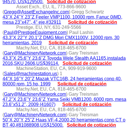
94570, US$129500.
Solicitud de cotización
Asset Exch., EU, IL, 773-866-9600
(
Gregg@AssetExchangeInc.com
) Gregg Schwartz
43"X 24"Y 23"Z Feeler VMP1100, 10000 rpm, Fanuc 0iMD,
mesa 23"x47", 4° eje,#32911
Solicitud de cotización
Prestige, EU, NY, 631-249-5566
(
Paul@PrestigeEquipment.com
) Paul Lashin
43.3"X 22"Y 20.1"Z DMG Mori CMX1100V, 12000 rpm, 30
herramientas, 2019
Solicitud de cotización
Machy.Net, EU, CA, 818-465-6700
(
Gary@MachineryNetwork.com
) Gary Treisman
43.3"X 25.6"Y 23.6"Z Toyoda Wele Stealth AA1165,instalada
2016,SKU 2606,US$39114.
Solicitud de cotización
MachineStation, EU, CA, 909-919-9600
(
Sales@machinestation.us
) 1
44"X 16"Y 20"Z Mazak VTC16B, 24 herramientas cono 40,
80000 rpm, 15 hp, 1999
Solicitud de cotización
Machy.Net, EU, CA, 818-465-6700
(
Gary@MachineryNetwork.com
) Gary Treisman
47.2"X 23.6"Y 23.6"Z Yama Seiki VMB1200, 6000 rpm, mesa
23.6"x51.2", 2009 (41607)
Solicitud de cotización
Machy.Net, EU, CA, 818-465-6700
(
Gary@MachineryNetwork.com
) Gary Treisman
50"X 20"Y 25"Z Haas VF-4,2000,20 herramientas,cono CT o
BT 40,#81088908,US$15000.
Solicitud de cotización