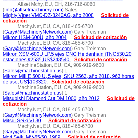
Allset Mchy, EU, OH, 216-716-8060
(
Info@allsetmachinery.com
) Sales
Mighty Viper VMC-DZ-3240AG, año 2008
Solicitud de
cotización
Machy.Net, EU, CA, 818-465-6700
(
Gary@MachineryNetwork.com
) Gary Treisman
Mikron HSM-600U, año 2004
Solicitud de cotización
Machy.Net, EU, CA, 818-465-6700
(
Gary@MachineryNetwork.com
) Gary Treisman
Mikron XSM-600U LP,5 ejes,CNC Heidenhain iTNC530,20
estaciones,#2535,US$243540.
Solicitud de cotización
MachineStation, EU, CA, 909-919-9600
(
Sales@machinestation.us
) 1
Mikron Mill E 500 U, 5 ejes, SKU 2563, año 2018, 963 horas
de uso, US$103320.
Solicitud de cotización
MachineStation, EU, CA, 909-919-9600
(
Sales@machinestation.us
) 1
Mitsubishi Diamond Cut DM 1000, año 2012
Solicitud de
cotización
Machy.Net, EU, CA, 818-465-6700
(
Gary@MachineryNetwork.com
) Gary Treisman
Mitsui Seiki VL30
Solicitud de cotización
Machy.Net, EU, CA, 818-465-6700
(
Gary@MachineryNetwork.com
) Gary Treisman
Mori Seiki MV-65/50, 1989
Solicitud de cotización