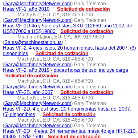
(
Gary@MachineryNetwork.com
) Gary Treisman
Haas VF-1, año 2010
Solicitud de cotización
Machy.Net, EU, CA, 818-465-6700
(
Gary@MachineryNetwork.com
) Gary Treisman
Haas VF-1D 4o y 5o ejes listos, SKU 112660, año 2002, de
US$27000 a US$19800.
Solicitud de cotización
MachineStation, EU, CA, 909-919-9600
(
Sales@machinestation.us
) 1
Haas VF-2, 4 ejes listos, 20 herramientas, hasta del 2007, (3)
disponibles
Solicitud de cotización
Machy.Net, EU, CA, 818-465-6700
(
Gary@MachineryNetwork.com
) Gary Treisman
Haas VF-2, año 2019 - pocas horas de uso, incluye carga
Solicitud de cotización
Machy.Net, EU, CA, 818-465-6700
(
Gary@MachineryNetwork.com
) Gary Treisman
Haas VF-2B, año 2007
Solicitud de cotización
Machy.Net, EU, CA, 818-465-6700
(
Gary@MachineryNetwork.com
) Gary Treisman
Haas VF-2D, 4 ejes listos, 20 herramientas hasta del 2007,
(5) disponibles
Solicitud de cotización
Machy.Net, EU, CA, 818-465-6700
(
Gary@MachineryNetwork.com
) Gary Treisman
Haas VF-2D , 4 ejes, 24 herramientas, mesa 4o eje HRT-210,
#4302, US$27500.
Solicitud de cotización