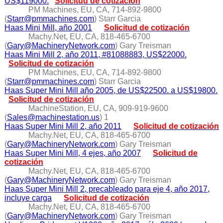
US$119000.
Solicitud de cotización
PM Machines, EU, CA, 714-892-9800
(
Starr@pmmachines.com
) Starr Garcia
Haas Mini Mill, año 2001
Solicitud de cotización
Machy.Net, EU, CA, 818-465-6700
(
Gary@MachineryNetwork.com
) Gary Treisman
Haas Mini Mill 2, año 2011, #81088883, US$22000.
Solicitud de cotización
PM Machines, EU, CA, 714-892-9800
(
Starr@pmmachines.com
) Starr Garcia
Haas Super Mini Mill año 2005, de US$22500. a US$19800.
Solicitud de cotización
MachineStation, EU, CA, 909-919-9600
(
Sales@machinestation.us
) 1
Haas Super Mini Mill 2, año 2011
Solicitud de cotización
Machy.Net, EU, CA, 818-465-6700
(
Gary@MachineryNetwork.com
) Gary Treisman
Haas Super Mini Mill, 4 ejes, año 2007
Solicitud de
cotización
Machy.Net, EU, CA, 818-465-6700
(
Gary@MachineryNetwork.com
) Gary Treisman
Haas Super Mini Mill 2, precableado para eje 4, año 2017,
incluye carga
Solicitud de cotización
Machy.Net, EU, CA, 818-465-6700
(
Gary@MachineryNetwork.com
) Gary Treisman