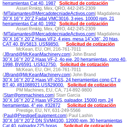
herramientas Cat 40, 1987
Solicitud de cotización
Asset Rmktg, Mex, QRO, 442-245-2309
(
MTalamantes@MercadotecniadeActivos.com
) Magdalena
30"X 16"Y 20"Z Fadal VMC3016, 3 ejes, 10000 rpm, 21
herramientas Cat 40, 1992
Solicitud de cotización
Asset Rmktg, Mex, QRO, 442-245-2309
(
MTalamantes@MercadotecniadeActivos.com
) Magdalena
30"X 16"Y 20"Z Haas VF2, 4 ejes, mesa 14"x36", 20 htas,
CAT 40, BV5813, US$9850.
Solicitud de cotización
McKean, EU, OH, 216-761-7011
(
JBrand@McKeanMachinery.com
) John Brand
30"X 16"Y 20"Z Haas VF-2, 4o eje, 20 herramientas, cono 40,
1998, BV6591, US$12750.
Solicitud de cotización
McKean, EU, OH, 216-761-7011
(
JBrand@McKeanMachinery.com
) John Brand
30"X 16"Y 20"Z Haas VF-2SS, 24 herramientas cono CT o
BT 40, #81088921,US$29000.
Solicitud de cotización
PM Machines, EU, CA, 714-892-9800
(
Starr@pmmachines.com
) Starr Garcia
30"X 16"Y 20"Z Haas VF2SS, palpador, 15000 rpm, 24
herramientas, 4° eje, #32872
Solicitud de cotización
Prestige, EU, NY, 631-249-5566
(
Paul@PrestigeEquipment.com
) Paul Lashin
30"X 16"Y 20"Z DN SVM4100, 12000 rpm, 30 herramientas
Cat 40, palpador,225 horas
Solicitud de cotización