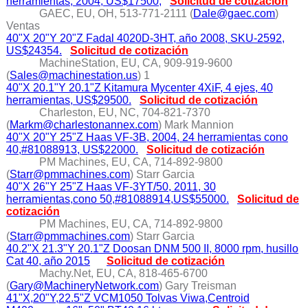
herramientas, 2004, US$17500,
Solicitud de cotización
GAEC, EU, OH, 513-771-2111 (
Dale@gaec.com
)
Ventas
40"X 20"Y 20"Z Fadal 4020D-3HT, año 2008, SKU-2592,
US$24354.
Solicitud de cotización
MachineStation, EU, CA, 909-919-9600
(
Sales@machinestation.us
) 1
40"X 20.1"Y 20.1"Z Kitamura Mycenter 4XiF, 4 ejes, 40
herramientas, US$29500.
Solicitud de cotización
Charleston, EU, NC, 704-821-7370
(
Markm@charlestonannex.com
) Mark Mannion
40"X 20"Y 25"Z Haas VF-3B, 2004, 24 herramientas cono
40,#81088913, US$22000.
Solicitud de cotización
PM Machines, EU, CA, 714-892-9800
(
Starr@pmmachines.com
) Starr Garcia
40"X 26"Y 25"Z Haas VF-3YT/50, 2011, 30
herramientas,cono 50,#81088914,US$55000.
Solicitud de
cotización
PM Machines, EU, CA, 714-892-9800
(
Starr@pmmachines.com
) Starr Garcia
40.2"X 21.3"Y 20.1"Z Doosan DNM 500 II, 8000 rpm, husillo
Cat 40, año 2015
Solicitud de cotización
Machy.Net, EU, CA, 818-465-6700
(
Gary@MachineryNetwork.com
) Gary Treisman
41"X,20"Y,22.5"Z VCM1050 Tolvas Viwa,Centroid