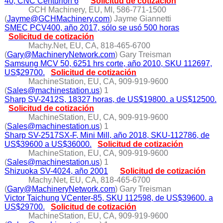
40, CNC Centurion 6
Solicitud de cotización
GCH Machinery, EU, MI, 586-771-1500
(
Jayme@GCHMachinery.com
) Jayme Giannetti
SMEC PCV400, año 2017, sólo se usó 500 horas
Solicitud de cotización
Machy.Net, EU, CA, 818-465-6700
(
Gary@MachineryNetwork.com
) Gary Treisman
Samsung MCV 50, 6251 hrs corte, año 2010, SKU 112697,
US$29700.
Solicitud de cotización
MachineStation, EU, CA, 909-919-9600
(
Sales@machinestation.us
) 1
Sharp SV-2412S, 18327 horas, de US$19800. a US$12500.
Solicitud de cotización
MachineStation, EU, CA, 909-919-9600
(
Sales@machinestation.us
) 1
Sharp SV-2517SX-F, Mini Mill, año 2018, SKU-112786, de
US$39600 a US$36000.
Solicitud de cotización
MachineStation, EU, CA, 909-919-9600
(
Sales@machinestation.us
) 1
Shizuoka SV-4024, año 2001
Solicitud de cotización
Machy.Net, EU, CA, 818-465-6700
(
Gary@MachineryNetwork.com
) Gary Treisman
Victor Taichung VCenter-85, SKU 112598, de US$39600. a
US$29700.
Solicitud de cotización
MachineStation, EU, CA, 909-919-9600