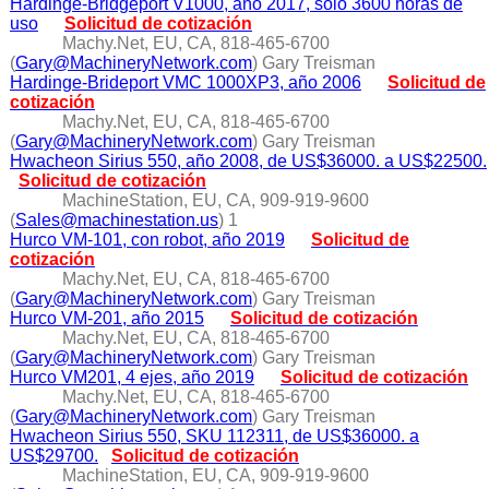
Hardinge-Bridgeport V1000, año 2017, sólo 3600 horas de
uso
Solicitud de cotización
Machy.Net, EU, CA, 818-465-6700
(
Gary@MachineryNetwork.com
) Gary Treisman
Hardinge-Brideport VMC 1000XP3, año 2006
Solicitud de
cotización
Machy.Net, EU, CA, 818-465-6700
(
Gary@MachineryNetwork.com
) Gary Treisman
Hwacheon Sirius 550, año 2008, de US$36000. a US$22500.
Solicitud de cotización
MachineStation, EU, CA, 909-919-9600
(
Sales@machinestation.us
) 1
Hurco VM-101, con robot, año 2019
Solicitud de
cotización
Machy.Net, EU, CA, 818-465-6700
(
Gary@MachineryNetwork.com
) Gary Treisman
Hurco VM-201, año 2015
Solicitud de cotización
Machy.Net, EU, CA, 818-465-6700
(
Gary@MachineryNetwork.com
) Gary Treisman
Hurco VM201, 4 ejes, año 2019
Solicitud de cotización
Machy.Net, EU, CA, 818-465-6700
(
Gary@MachineryNetwork.com
) Gary Treisman
Hwacheon Sirius 550, SKU 112311, de US$36000. a
US$29700.
Solicitud de cotización
MachineStation, EU, CA, 909-919-9600