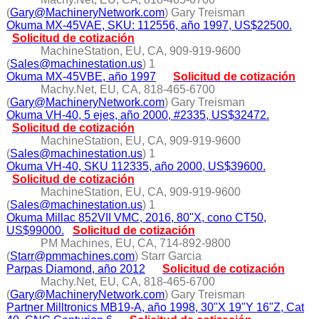
(
Gary@MachineryNetwork.com
) Gary Treisman
Okuma MX-45VAE, SKU: 112556, año 1997, US$22500.
Solicitud de cotización
MachineStation, EU, CA, 909-919-9600
(
Sales@machinestation.us
) 1
Okuma MX-45VBE, año 1997
Solicitud de cotización
Machy.Net, EU, CA, 818-465-6700
(
Gary@MachineryNetwork.com
) Gary Treisman
Okuma VH-40, 5 ejes, año 2000, #2335, US$32472.
Solicitud de cotización
MachineStation, EU, CA, 909-919-9600
(
Sales@machinestation.us
) 1
Okuma VH-40, SKU 112335, año 2000, US$39600.
Solicitud de cotización
MachineStation, EU, CA, 909-919-9600
(
Sales@machinestation.us
) 1
Okuma Millac 852VII VMC, 2016, 80"X, cono CT50,
US$99000.
Solicitud de cotización
PM Machines, EU, CA, 714-892-9800
(
Starr@pmmachines.com
) Starr Garcia
Parpas Diamond, año 2012
Solicitud de cotización
Machy.Net, EU, CA, 818-465-6700
(
Gary@MachineryNetwork.com
) Gary Treisman
Partner Milltronics MB19-A, año 1998, 30"X 19"Y 16"Z, Cat