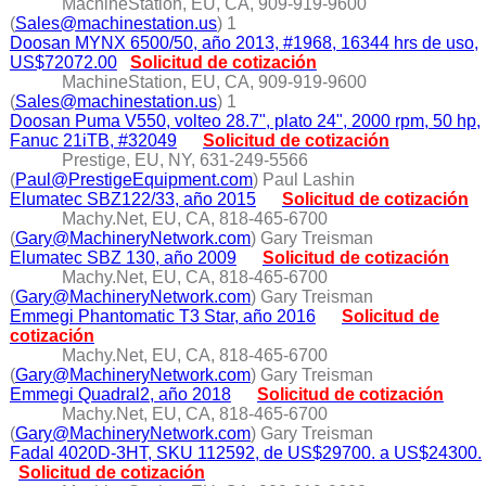
MachineStation, EU, CA, 909-919-9600
(
Sales@machinestation.us
) 1
Doosan MYNX 6500/50, año 2013, #1968, 16344 hrs de uso,
US$72072.00
Solicitud de cotización
MachineStation, EU, CA, 909-919-9600
(
Sales@machinestation.us
) 1
Doosan Puma V550, volteo 28.7", plato 24", 2000 rpm, 50 hp,
Fanuc 21iTB, #32049
Solicitud de cotización
Prestige, EU, NY, 631-249-5566
(
Paul@PrestigeEquipment.com
) Paul Lashin
Elumatec SBZ122/33, año 2015
Solicitud de cotización
Machy.Net, EU, CA, 818-465-6700
(
Gary@MachineryNetwork.com
) Gary Treisman
Elumatec SBZ 130, año 2009
Solicitud de cotización
Machy.Net, EU, CA, 818-465-6700
(
Gary@MachineryNetwork.com
) Gary Treisman
Emmegi Phantomatic T3 Star, año 2016
Solicitud de
cotización
Machy.Net, EU, CA, 818-465-6700
(
Gary@MachineryNetwork.com
) Gary Treisman
Emmegi Quadral2, año 2018
Solicitud de cotización
Machy.Net, EU, CA, 818-465-6700
(
Gary@MachineryNetwork.com
) Gary Treisman
Fadal 4020D-3HT, SKU 112592, de US$29700. a US$24300.
Solicitud de cotización