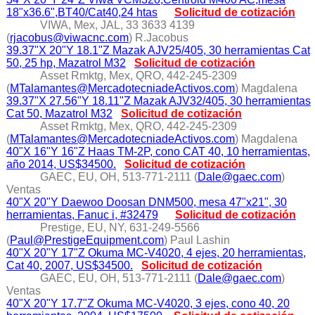
18"x36.6",BT40/Cat40,24 htas
Solicitud de cotización
VIWA, Mex, JAL, 33 3633 4139
(
rjacobus@viwacnc.com
) R.Jacobus
39.37"X 20"Y 18.1"Z Mazak AJV25/405, 30 herramientas Cat
50, 25 hp, Mazatrol M32
Solicitud de cotización
Asset Rmktg, Mex, QRO, 442-245-2309
(
MTalamantes@MercadotecniadeActivos.com
) Magdalena
39.37"X 27.56"Y 18.11"Z Mazak AJV32/405, 30 herramientas
Cat 50, Mazatrol M32
Solicitud de cotización
Asset Rmktg, Mex, QRO, 442-245-2309
(
MTalamantes@MercadotecniadeActivos.com
) Magdalena
40"X 16"Y 16"Z Haas TM-2P, cono CAT 40, 10 herramientas,
año 2014, US$34500.
Solicitud de cotización
GAEC, EU, OH, 513-771-2111 (
Dale@gaec.com
)
Ventas
40"X 20"Y Daewoo Doosan DNM500, mesa 47"x21", 30
herramientas, Fanuc i, #32479
Solicitud de cotización
Prestige, EU, NY, 631-249-5566
(
Paul@PrestigeEquipment.com
) Paul Lashin
40"X 20"Y 17"Z Okuma MC-V4020, 4 ejes, 20 herramientas,
Cat 40, 2007, US$34500.
Solicitud de cotización
GAEC, EU, OH, 513-771-2111 (
Dale@gaec.com
)
Ventas
40"X 20"Y 17.7"Z Okuma MC-V4020, 3 ejes, cono 40, 20