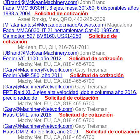
(
JBrand@McKeanMachinery.com
) John Brand
Fadal VMC 6030HT, 3 ejes, mesa 30"x60, 6 disponibles años
1988 a 2004
Solicitud de cotización
Asset Rmktg, Mex, QRO, 442-245-2309
(
MTalamantes@MercadotecniadeActivos.com
) Magdalena
Fadal VMC6030HT 21 herramientas Cat 40,1997,ctrl
Calmotion 527,BV6160, US$14250
Solicitud de
cotización
McKean, EU, OH, 216-761-7011
(
JBrand@McKeanMachinery.com
) John Brand
Feeler VC-1100, año 2012
Solicitud de cotización
Machy.Net, EU, CA, 818-465-6700
(
Gary@MachineryNetwork.com
) Gary Treisman
Feeler VMP-580, año 2011
Solicitud de cotización
Machy.Net, EU, CA, 818-465-6700
(
Gary@MachineryNetwork.com
) Gary Treisman
FPT Raid XL 3 ejes alta velocidad, doble columna año 2016,
precio reducido
Solicitud de cotización
Machy.Net, EU, CA, 818-465-6700
(
Gary@MachineryNetwork.com
) Gary Treisman
Haas CM-1, año 2018
Solicitud de cotización
Machy.Net, EU, CA, 818-465-6700
(
Gary@MachineryNetwork.com
) Gary Treisman
Haas DM-2, 4o eje listo, año 2019
Solicitud de cotización
Machy.Net, EU, CA, 818-465-6700