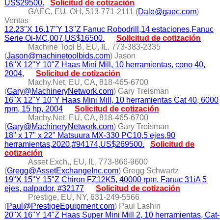
US$29500.
Solicitud de cotización
GAEC, EU, OH, 513-771-2111 (
Dale@gaec.com
)
Ventas
12.23"X 16.17"Y 13"Z Fanuc Robodrill,14 estaciones,Fanuc
Serie Oi-MC,007,US$16500.
Solicitud de cotización
Machine Tool B, EU, IL, 773-383-2335
(
Jason@machinetoolbids.com
) Jason
16"X 12"Y 10"Z Haas Mini Mill, 10 herramientas, cono 40,
2004,
Solicitud de cotización
Machy.Net, EU, CA, 818-465-6700
(
Gary@MachineryNetwork.com
) Gary Treisman
16"X 12"Y 10"Y Haas Mini Mill, 10 herramientas Cat 40, 6000
rpm, 15 hp, 2004
Solicitud de cotización
Machy.Net, EU, CA, 818-465-6700
(
Gary@MachineryNetwork.com
) Gary Treisman
18" x 17" x 22" Matsuura MX-330 PC10,5 ejes,90
herramientas,2020,#94174,US$269500.
Solicitud de
cotización
Asset Exch., EU, IL, 773-866-9600
(
Gregg@AssetExchangeInc.com
) Gregg Schwartz
19"X 15"Y 15"Z Chiron FZ12K5, 40000 rpm, Fanuc 31iA 5
ejes, palpador, #32177
Solicitud de cotización
Prestige, EU, NY, 631-249-5566
(
Paul@PrestigeEquipment.com
) Paul Lashin
20"X 16"Y 14"Z Haas Super Mini Mill 2, 10 herramientas, Cat-