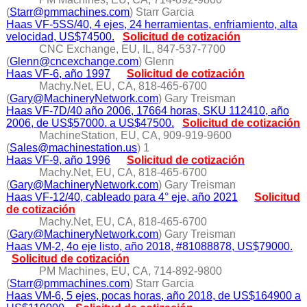
(
Starr@pmmachines.com
) Starr Garcia
Haas VF-5SS/40, 4 ejes, 24 herramientas, enfriamiento, alta
velocidad, US$74500.
Solicitud de cotización
CNC Exchange, EU, IL, 847-537-7700
(
Glenn@cncexchange.com
) Glenn
Haas VF-6, año 1997
Solicitud de cotización
Machy.Net, EU, CA, 818-465-6700
(
Gary@MachineryNetwork.com
) Gary Treisman
Haas VF-7D/40 año 2006, 17664 horas, SKU 112410, año
2006, de US$57000. a US$47500.
Solicitud de cotización
MachineStation, EU, CA, 909-919-9600
(
Sales@machinestation.us
) 1
Haas VF-9, año 1996
Solicitud de cotización
Machy.Net, EU, CA, 818-465-6700
(
Gary@MachineryNetwork.com
) Gary Treisman
Haas VF-12/40, cableado para 4° eje, año 2021
Solicitud
de cotización
Machy.Net, EU, CA, 818-465-6700
(
Gary@MachineryNetwork.com
) Gary Treisman
Haas VM-2, 4o eje listo, año 2018, #81088878, US$79000.
Solicitud de cotización
PM Machines, EU, CA, 714-892-9800
(
Starr@pmmachines.com
) Starr Garcia
Haas VM-6, 5 ejes, pocas horas, año 2018, de US$164900 a