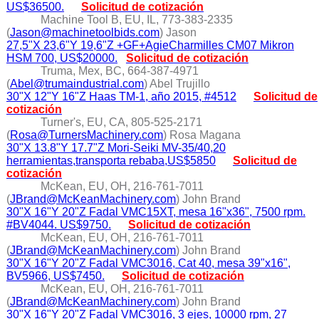
US$36500.
Solicitud de cotización
Machine Tool B, EU, IL, 773-383-2335
(
Jason@machinetoolbids.com
) Jason
27,5"X 23,6"Y 19,6"Z +GF+AgieCharmilles CM07 Mikron
HSM 700, US$20000.
Solicitud de cotización
Truma, Mex, BC, 664-387-4971
(
Abel@trumaindustrial.com
) Abel Trujillo
30"X 12"Y 16"Z Haas TM-1, año 2015, #4512
Solicitud de
cotización
Turner's, EU, CA, 805-525-2171
(
Rosa@TurnersMachinery.com
) Rosa Magana
30"X 13.8"Y 17.7"Z Mori-Seiki MV-35/40,20
herramientas,transporta rebaba,US$5850
Solicitud de
cotización
McKean, EU, OH, 216-761-7011
(
JBrand@McKeanMachinery.com
) John Brand
30"X 16"Y 20"Z Fadal VMC15XT, mesa 16"x36", 7500 rpm.
#BV4044. US$9750.
Solicitud de cotización
McKean, EU, OH, 216-761-7011
(
JBrand@McKeanMachinery.com
) John Brand
30"X 16"Y 20"Z Fadal VMC3016, Cat 40, mesa 39"x16",
BV5966, US$7450.
Solicitud de cotización
McKean, EU, OH, 216-761-7011
(
JBrand@McKeanMachinery.com
) John Brand
30"X 16"Y 20"Z Fadal VMC3016, 3 ejes, 10000 rpm, 27