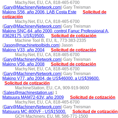
Machy.Net, EU, CA, 818-465-6700
(
Gary@MachineryNetwork.com
) Gary Treisman
Makino S56, año 2006, LAB Costa Este
Solicitud de
cotización
Machy.Net, EU, CA, 818-465-6700
(
Gary@MachineryNetwork.com
) Gary Treisman
Makino SNC-64, año 2000, control Fanuc Professional A,
#3628175, US$19500.
Solicitud de cotización
Machine Tool B, EU, IL, 773-383-2335
(
Jason@machinetoolbids.com
) Jason
Makino V33, año 2004
Solicitud de cotización
Machy.Net, EU, CA, 818-465-6700
(
Gary@MachineryNetwork.com
) Gary Treisman
Makino V56, año 2008
Solicitud de cotización
Machy.Net, EU, CA, 818-465-6700
(
Gary@MachineryNetwork.com
) Gary Treisman
Makino V77, año 2004, de US$46000. a US$39600.
Solicitud de cotización
MachineStation, EU, CA, 909-919-9600
(
Sales@machinestation.us
) 1
Matsuura MAM72-63V, año 2009
Solicitud de cotización
Machy.Net, EU, CA, 818-465-6700
(
Gary@MachineryNetwork.com
) Gary Treisman
Matsuura MC-800VF - US$15000.
Solicitud de cotización
GCH Machinery, EU, MI, 586-771-1500