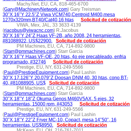
Machy.Net, EU, CA, 818-465-6700
(
Gary@MachineryNetwork.com
) Gary Treisman
30"X 16"Y 22.5"Z Viwa VCM740,Centroid M400,mesa
1270x320mm,BT40/Cat40,16 htas
Solicitud de cotización
VIWA, Mex, JAL, 33 3633 4139
(
rjacobus@viwacnc.com
) R.Jacobus
30"X 16"Y 24"Z Haas VF-2B, año 2008, 24 herramientas,
#81088922, US$22900.
Solicitud de cotización
PM Machines, EU, CA, 714-892-9800
(
Starr@pmmachines.com
) Starr Garcia
30"X 16"Y Haas VF-OE, 20 htas, 4o eje precableado, enfria
programado, #32746
Solicitud de cotización
Prestige, EU, NY, 631-249-5566
(
Paul@PrestigeEquipment.com
) Paul Lashin
30"X 17.126"Y 20.079"Z Doosan DNM 40, 30 htas, cono BT-
40, #81088905, US$
Solicitud de cotización
PM Machines, EU, CA, 714-892-9800
(
Starr@pmmachines.com
) Starr Garcia
30"X 18"Y 18"Z Okuma Genos M460V5AX, 5 ejes, 32
herramientas, 15000 rpm, #43053
Solicitud de cotización
Prestige, EU, NY, 631-249-5566
(
Paul@PrestigeEquipment.com
) Paul Lashin
30"X 18"Y 22"Z Fryer MC-10, Copact, mesa 14"50", 16
herramientas, US$8950.
Solicitud de cotización
McKean, EU, OH, 216-761-7011