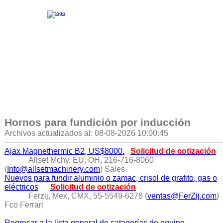
Hornos para fundición por inducción
Archivos actualizados al: 08-08-2026 10:00:45
Ajax Magnethermic B2, US$8000.
Solicitud de cotización
Allset Mchy, EU, OH, 216-716-8060
(
Info@allsetmachinery.com
) Sales
Nuevos para fundir aluminio o zamac, crisol de grafito, gas o
eléctricos
Solicitud de cotización
Ferzij, Mex, CMX, 55-5549-6278 (
ventas@FerZij.com
)
Fco Ferrari
Regresar a la lista general de catagorías de equipo.