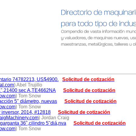
ntario 74782213, US$4900.
Solicitud de cotización
al.com
) Abel Trujillo
11",21400 sec A,TE4662NA
Solicitud de cotización
ow.com
) Tom Snow
acción 5" diámetro, nuevas
Solicitud de cotización
ow.com
) Tom Snow
 inversor, 2014, #12818
Solicitud de cotización
igMachinery.com
) Jordan Craig
rganta 36",cilindro 5"diá,nva
Solicitud de cotización
ow.com
) Tom Snow