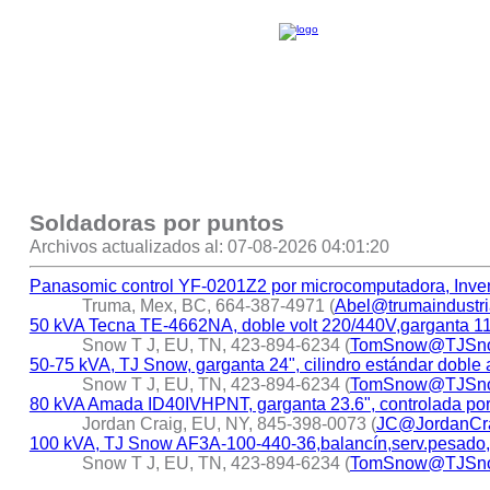
Soldadoras por puntos
Archivos actualizados al: 07-08-2026 04:01:20
Panasomic control YF-0201Z2 por microcomputadora, Inve
Truma, Mex, BC, 664-387-4971 (
Abel@trumaindustri
50 kVA Tecna TE-4662NA, doble volt 220/440V,garganta 
Snow T J, EU, TN, 423-894-6234 (
TomSnow@TJSn
50-75 kVA, TJ Snow, garganta 24", cilindro estándar doble 
Snow T J, EU, TN, 423-894-6234 (
TomSnow@TJSn
80 kVA Amada ID40IVHPNT, garganta 23.6", controlada por
Jordan Craig, EU, NY, 845-398-0073 (
JC@JordanCra
100 kVA, TJ Snow AF3A-100-440-36,balancín,serv.pesado,ga
Snow T J, EU, TN, 423-894-6234 (
TomSnow@TJSn