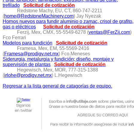
trefilado
Solicitud de cotización
Redstone Machy, EU, CT, 860-747-2211
(
home@RedstoneMachinery.com
) Jay Nyezak
Hornos nuevos para fundir aluminio o zamac, crisol de grafito,
gas o eléctricos
Solicitud de cotización
Ferzij, Mex, CMX, 55-5549-6278 (
ventas@FerZij.com
)
Fco Ferrari
Modelos para fundición
Solicitud de cotización
Framesa, Mex, EM, 55-5569-2416
(
Framesa@prodigy.net.mx
) Fco.Meneses
Siderurgia, metalurgia y fundición; diseño, montaje y
supervisión de plantas
Solicitud de cotización
Hegewisch, Mex, MOR, 777-315-1388
(
irlohe@prodigy.net.mx
) L.Hegewisch
Regresar a la lista general de catagorías de equipo.