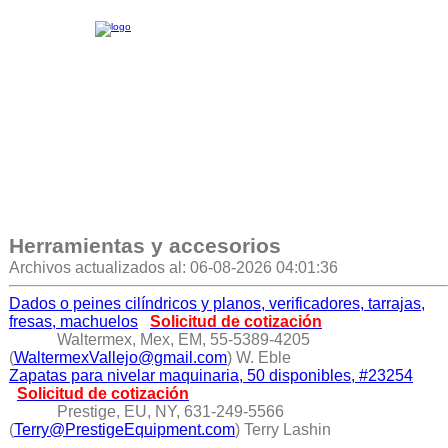
Herramientas y accesorios
Archivos actualizados al: 06-08-2026 04:01:36
Dados o peines cilíndricos y planos, verificadores, tarrajas,
fresas, machuelos
Solicitud de cotización
Waltermex, Mex, EM, 55-5389-4205
(
WaltermexVallejo@gmail.com
) W. Eble
Zapatas para nivelar maquinaria, 50 disponibles, #23254
Solicitud de cotización
Prestige, EU, NY, 631-249-5566
(
Terry@PrestigeEquipment.com
) Terry Lashin