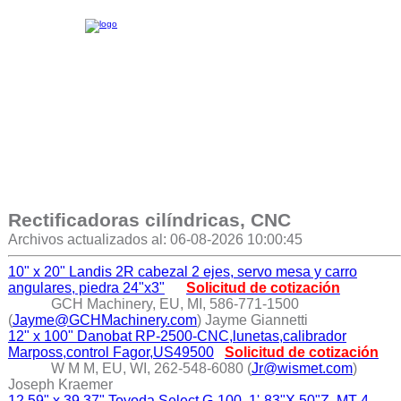
Rectificadoras cilíndricas, CNC
Archivos actualizados al: 06-08-2026 10:00:45
10" x 20" Landis 2R cabezal 2 ejes, servo mesa y carro
angulares, piedra 24"x3"
Solicitud de cotización
GCH Machinery, EU, MI, 586-771-1500
(
Jayme@GCHMachinery.com
) Jayme Giannetti
12" x 100" Danobat RP-2500-CNC,lunetas,calibrador
Marposs,control Fagor,US49500
Solicitud de cotización
W M M, EU, WI, 262-548-6080 (
Jr@wismet.com
)
Joseph Kraemer
12.59" x 39.37" Toyoda Select G-100, 1'-83"X 50"Z, MT-4,