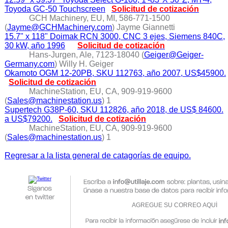
Toyoda GC-50 Touchscreen
Solicitud de cotización
GCH Machinery, EU, MI, 586-771-1500
(
Jayme@GCHMachinery.com
) Jayme Giannetti
15.7" x 118" Doimak RCN 3000, CNC 3 ejes, Siemens 840C,
30 kW, año 1996
Solicitud de cotización
Hans-Jurgen, Ale, 7123-18040 (
Geiger@Geiger-
Germany.com
) Willy H. Geiger
Okamoto OGM 12-20PB, SKU 112763, año 2007, US$45900.
Solicitud de cotización
MachineStation, EU, CA, 909-919-9600
(
Sales@machinestation.us
) 1
Supertech G38P-60, SKU 112826, año 2018, de US$ 84600.
a US$79200.
Solicitud de cotización
MachineStation, EU, CA, 909-919-9600
(
Sales@machinestation.us
) 1
Regresar a la lista general de catagorías de equipo.