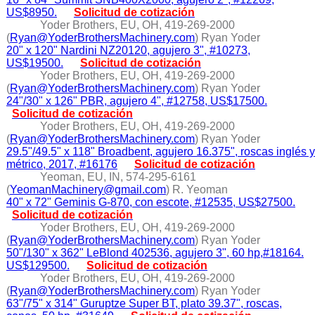
US$8950.
Solicitud de cotización
Yoder Brothers, EU, OH, 419-269-2000
(
Ryan@YoderBrothersMachinery.com
) Ryan Yoder
20" x 120" Nardini NZ20120, agujero 3", #10273,
US$19500.
Solicitud de cotización
Yoder Brothers, EU, OH, 419-269-2000
(
Ryan@YoderBrothersMachinery.com
) Ryan Yoder
24"/30" x 126" PBR, agujero 4", #12758, US$17500.
Solicitud de cotización
Yoder Brothers, EU, OH, 419-269-2000
(
Ryan@YoderBrothersMachinery.com
) Ryan Yoder
29.5"/49.5" x 118" Broadbent, agujero 16.375", roscas inglés y
métrico, 2017, #16176
Solicitud de cotización
Yeoman, EU, IN, 574-295-6161
(
YeomanMachinery@gmail.com
) R. Yeoman
40" x 72" Geminis G-870, con escote, #12535, US$27500.
Solicitud de cotización
Yoder Brothers, EU, OH, 419-269-2000
(
Ryan@YoderBrothersMachinery.com
) Ryan Yoder
50"/130" x 362" LeBlond 402536, agujero 3", 60 hp,#18164.
US$129500.
Solicitud de cotización
Yoder Brothers, EU, OH, 419-269-2000
(
Ryan@YoderBrothersMachinery.com
) Ryan Yoder
63"/75" x 314" Guruptze Super BT, plato 39.37", roscas,