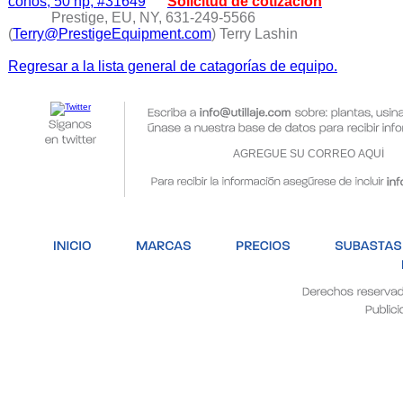
conos, 50 hp, #31649
Solicitud de cotización
Prestige, EU, NY, 631-249-5566
(
Terry@PrestigeEquipment.com
) Terry Lashin
Regresar a la lista general de catagorías de equipo.