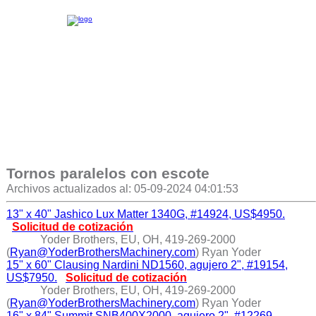
Tornos paralelos con escote
Archivos actualizados al: 05-09-2024 04:01:53
13" x 40" Jashico Lux Matter 1340G, #14924, US$4950.
Solicitud de cotización
Yoder Brothers, EU, OH, 419-269-2000
(
Ryan@YoderBrothersMachinery.com
) Ryan Yoder
15" x 60" Clausing Nardini ND1560, agujero 2", #19154,
US$7950.
Solicitud de cotización
Yoder Brothers, EU, OH, 419-269-2000
(
Ryan@YoderBrothersMachinery.com
) Ryan Yoder
16" x 84" Summit SNB400X2000, agujero 2", #12269,