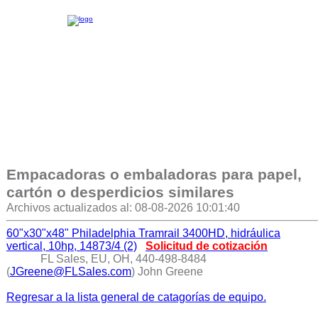
Empacadoras o embaladoras para papel,
cartón o desperdicios similares
Archivos actualizados al: 08-08-2026 10:01:40
60"x30"x48" Philadelphia Tramrail 3400HD, hidráulica
vertical, 10hp, 14873/4 (2)
Solicitud de cotización
FL Sales, EU, OH, 440-498-8484
(
JGreene@FLSales.com
) John Greene
Regresar a la lista general de catagorías de equipo.