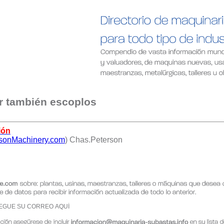
er también escoplos
ión
sonMachinery.com
) Chas.Peterson