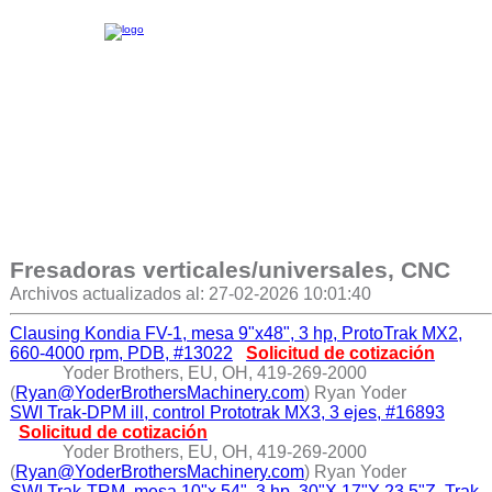
Fresadoras verticales/universales, CNC
Archivos actualizados al: 27-02-2026 10:01:40
Clausing Kondia FV-1, mesa 9"x48", 3 hp, ProtoTrak MX2,
660-4000 rpm, PDB, #13022
Solicitud de cotización
Yoder Brothers, EU, OH, 419-269-2000
(
Ryan@YoderBrothersMachinery.com
) Ryan Yoder
SWI Trak-DPM ill, control Prototrak MX3, 3 ejes, #16893
Solicitud de cotización
Yoder Brothers, EU, OH, 419-269-2000
(
Ryan@YoderBrothersMachinery.com
) Ryan Yoder
SWI Trak-TRM, mesa 10"x 54", 3 hp, 30"X 17"Y 23.5"Z, Trak