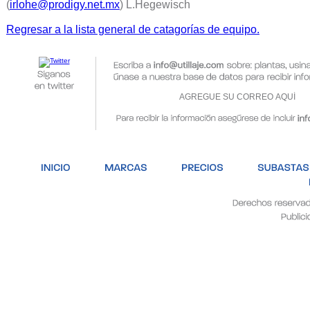
(
irlohe@prodigy.net.mx
) L.Hegewisch
Regresar a la lista general de catagorías de equipo.