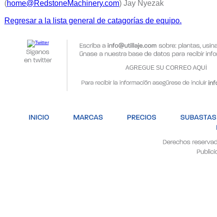
(
home@RedstoneMachinery.com
) Jay Nyezak
Regresar a la lista general de catagorías de equipo.