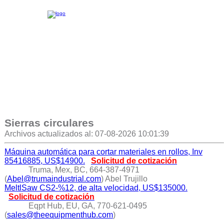
Sierras circulares
Archivos actualizados al: 07-08-2026 10:01:39
Máquina automática para cortar materiales en rollos, Inv
85416885, US$14900.
Solicitud de cotización
Truma, Mex, BC, 664-387-4971
(
Abel@trumaindustrial.com
) Abel Trujillo
MeltlSaw CS2-%12, de alta velocidad, US$135000.
Solicitud de cotización
Eqpt Hub, EU, GA, 770-621-0495
(
sales@theequipmenthub.com
)