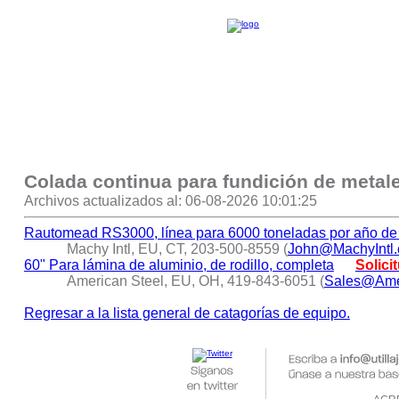
Colada continua para fundición de metal
Archivos actualizados al: 06-08-2026 10:01:25
Rautomead RS3000, línea para 6000 toneladas por año de
Machy Intl, EU, CT, 203-500-8559 (
John@MachyIntl
60" Para lámina de aluminio, de rodillo, completa
Solici
American Steel, EU, OH, 419-843-6051 (
Sales@Ame
Regresar a la lista general de catagorías de equipo.