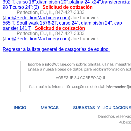
392 T, curso 16",diám pisón 20",platina 24"x24",transferencia:
98 T,curso 24";(2)
Solicitud de cotización
Perfection, EU, IL, 847-427-3333
(
Joe@PerfectionMachinery.com
) Joe Lundvick
565 T, Southwark 1576-2T, curso 24", diám pisón 24", cap
transfer 141 T
Solicitud de cotización
Perfection, EU, IL, 847-427-3333
(
Joe@PerfectionMachinery.com
) Joe Lundvick
Regresar a la lista general de catagorías de equipo.