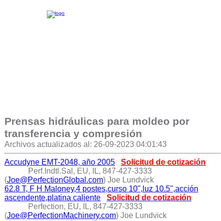
Prensas hidráulicas para moldeo por
transferencia y compresión
Archivos actualizados al: 26-09-2023 04:01:43
Accudyne EMT-2048, año 2005
Solicitud de cotización
Perf.Indtl.Sal, EU, IL, 847-427-3333
(
Joe@PerfectionGlobal.com
) Joe Lundvick
62.8 T, F H Maloney,4 postes,curso 10",luz 10.5",acción
ascendente,platina caliente
Solicitud de cotización
Perfection, EU, IL, 847-427-3333
(
Joe@PerfectionMachinery.com
) Joe Lundvick