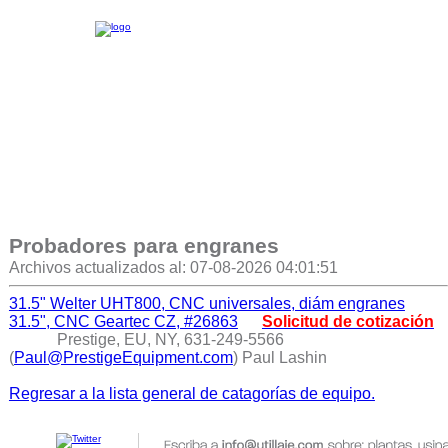
Probadores para engranes
Archivos actualizados al: 07-08-2026 04:01:51
31.5" Welter UHT800, CNC universales, diám engranes
31.5", CNC Geartec CZ, #26863
Solicitud de cotización
Prestige, EU, NY, 631-249-5566
(
Paul@PrestigeEquipment.com
) Paul Lashin
Regresar a la lista general de catagorías de equipo.