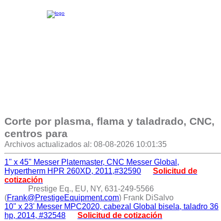
Corte por plasma, flama y taladrado, CNC,
centros para
Archivos actualizados al: 08-08-2026 10:01:35
1" x 45" Messer Platemaster, CNC Messer Global,
Hypertherm HPR 260XD, 2011,#32590
Solicitud de
cotización
Prestige Eq., EU, NY, 631-249-5566
(
Frank@PrestigeEquipment.com
) Frank DiSalvo
10" x 23' Messer MPC2020, cabezal Global bisela, taladro 36
hp, 2014, #32548
Solicitud de cotización