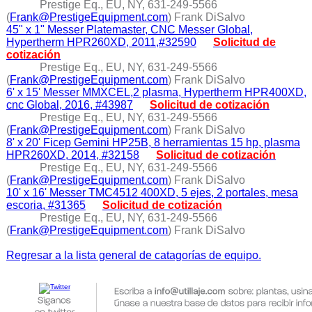
Prestige Eq., EU, NY, 631-249-5566
(
Frank@PrestigeEquipment.com
) Frank DiSalvo
45" x 1" Messer Platemaster, CNC Messer Global,
Hypertherm HPR260XD, 2011,#32590
Solicitud de
cotización
Prestige Eq., EU, NY, 631-249-5566
(
Frank@PrestigeEquipment.com
) Frank DiSalvo
6' x 15' Messer MMXCEL,2 plasma, Hypertherm HPR400XD,
cnc Global, 2016, #43987
Solicitud de cotización
Prestige Eq., EU, NY, 631-249-5566
(
Frank@PrestigeEquipment.com
) Frank DiSalvo
8' x 20' Ficep Gemini HP25B, 8 herramientas 15 hp, plasma
HPR260XD, 2014, #32158
Solicitud de cotización
Prestige Eq., EU, NY, 631-249-5566
(
Frank@PrestigeEquipment.com
) Frank DiSalvo
10' x 16' Messer TMC4512 400XD, 5 ejes, 2 portales, mesa
escoria, #31365
Solicitud de cotización
Prestige Eq., EU, NY, 631-249-5566
(
Frank@PrestigeEquipment.com
) Frank DiSalvo
Regresar a la lista general de catagorías de equipo.