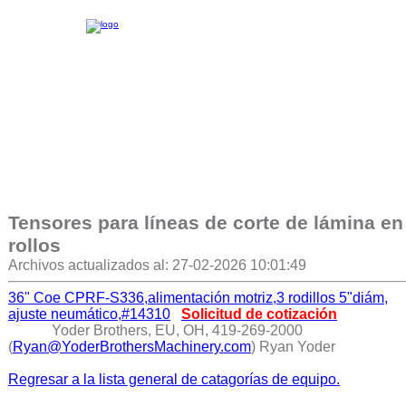
Tensores para líneas de corte de lámina en
rollos
Archivos actualizados al: 27-02-2026 10:01:49
36" Coe CPRF-S336,alimentación motriz,3 rodillos 5"diám,
ajuste neumático,#14310
Solicitud de cotización
Yoder Brothers, EU, OH, 419-269-2000
(
Ryan@YoderBrothersMachinery.com
) Ryan Yoder
Regresar a la lista general de catagorías de equipo.