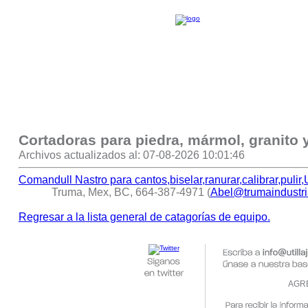
Cortadoras para piedra, mármol, granito 
Archivos actualizados al: 07-08-2026 10:01:46
Comandull Nastro para cantos,biselar,ranurar,calibrar,pul
Truma, Mex, BC, 664-387-4971 (
Abel@trumaindustri
Regresar a la lista general de catagorías de equipo.