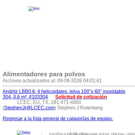
Alimentadores para polvos
Archivos actualizados al: 09-08-2026 04:01:41
Andritz LBB0.6, 4 helicoidales, tolva 100"x 60" inoxidable
304, 0.6 m³, #103304
Solicitud de cotización
LCEC, EU, TX, 281-471-4900
(
StephenJr@LCEC.com
) Stephen J Rotenberg
Regresar a la lista general de catagorías de equipo.