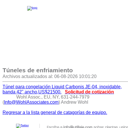
Túneles de enfriamiento
Archivos actualizados al: 06-08-2026 10:01:20
Túnel para congelación Liquid Carbonis JE-04, inoxidable,
banda 42" ancho,US$21500.
Solicitud de cotización
Wohl Assoc., EU, NY, 631-244-7979
(
Info@WohlAssociates.com
) Andrew Wohl
Regresar a la lista general de catagorías de equipo.