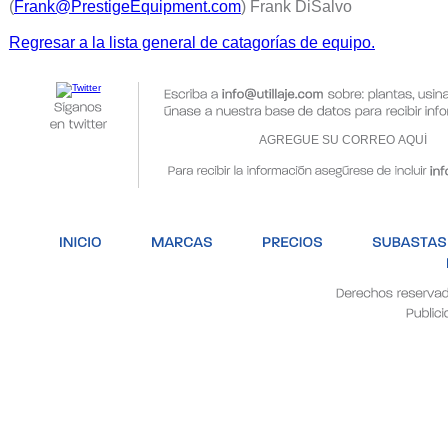
(
Frank@PrestigeEquipment.com
) Frank DiSalvo
Regresar a la lista general de catagorías de equipo.