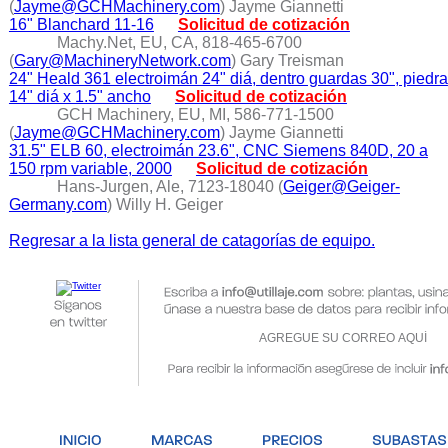
(
Jayme@GCHMachinery.com
) Jayme Giannetti
16" Blanchard 11-16
Solicitud de cotización
Machy.Net, EU, CA, 818-465-6700
(
Gary@MachineryNetwork.com
) Gary Treisman
24" Heald 361 electroimán 24" diá, dentro guardas 30", piedra
14" diá x 1.5" ancho
Solicitud de cotización
GCH Machinery, EU, MI, 586-771-1500
(
Jayme@GCHMachinery.com
) Jayme Giannetti
31.5" ELB 60, electroimán 23.6", CNC Siemens 840D, 20 a
150 rpm variable, 2000
Solicitud de cotización
Hans-Jurgen, Ale, 7123-18040 (
Geiger@Geiger-
Germany.com
) Willy H. Geiger
Regresar a la lista general de catagorías de equipo.