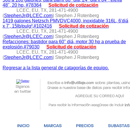
48", 20 hp, #78364
Solicitud de cotización
LCEC, EU, TX, 281-471-4900
(
StephenJr@LCEC.com
) Stephen J Rotenberg
1419 galones Netzsch PMVDVC4000, inoxidable 316L, 6'diá
x 7', 15lb/pulg²,#102416
Solicitud de cotización
LCEC, EU, TX, 281-471-4900
(
StephenJr@LCEC.com
) Stephen J Rotenberg
Refacciones: bastidor para 60" diá, motor 30 hp a prueba de
explosión,#79030
Solicitud de cotización
LCEC, EU, TX, 281-471-4900
(
StephenJr@LCEC.com
) Stephen J Rotenberg
Regresar a la lista general de catagorías de equipo.