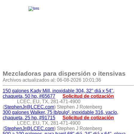
Mezcladoras para dispersión o itensivas
Archivos actualizados al: 06-08-2026 10:01:36
150 galones Kady Mill, inoxidable 304, 32" diá x 54",
chaqueta, 50 hp, #65677
Solicitud de cotización
LCEC, EU, TX, 281-471-4900
(
StephenJr@LCEC.com
) Stephen J Rotenberg
300 galones Walker, 75 lb/pulg², inoxidable 316, vacío,
chaqueta, 25 hp, #91715
Solicitud de cotización
LCEC, EU, TX, 281-471-4900
(
StephenJr@LCEC.com
) Stephen J Rotenberg
500 a 100 galones, para barril 68" diá, 24" diá x 64", eleva