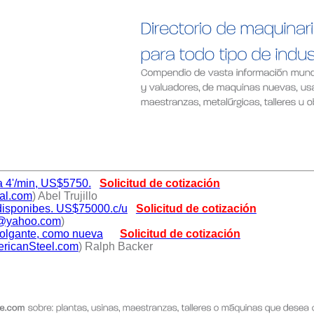
 4'/min, US$5750.
Solicitud de cotización
al.com
) Abel Trujillo
 disponibes. US$75000.c/u
Solicitud de cotización
@yahoo.com
)
 colgante, como nueva
Solicitud de cotización
ricanSteel.com
) Ralph Backer