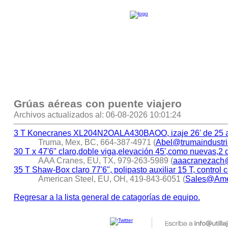
Grúas aéreas con puente viajero
Archivos actualizados al: 06-08-2026 10:01:24
3 T Konecranes XL204N2OALA430BAOO, izaje 26' de 25 a
Truma, Mex, BC, 664-387-4971 (
Abel@trumaindustri
30 T x 47'6" claro,doble viga,elevación 45',como nuevas,2
AAA Cranes, EU, TX, 979-263-5989 (
aaacranezach
35 T Shaw-Box claro 77'6", polipasto auxiliar 15 T, control
American Steel, EU, OH, 419-843-6051 (
Sales@Ame
Regresar a la lista general de catagorías de equipo.