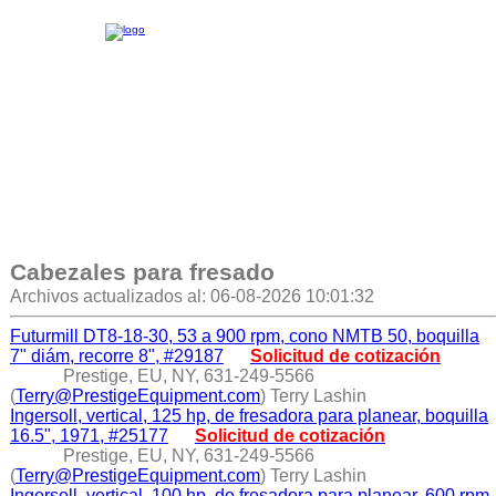
Cabezales para fresado
Archivos actualizados al: 06-08-2026 10:01:32
Futurmill DT8-18-30, 53 a 900 rpm, cono NMTB 50, boquilla
7" diám, recorre 8", #29187
Solicitud de cotización
Prestige, EU, NY, 631-249-5566
(
Terry@PrestigeEquipment.com
) Terry Lashin
Ingersoll, vertical, 125 hp, de fresadora para planear, boquilla
16.5", 1971, #25177
Solicitud de cotización
Prestige, EU, NY, 631-249-5566
(
Terry@PrestigeEquipment.com
) Terry Lashin
Ingersoll, vertical, 100 hp, de fresadora para planear, 600 rpm,