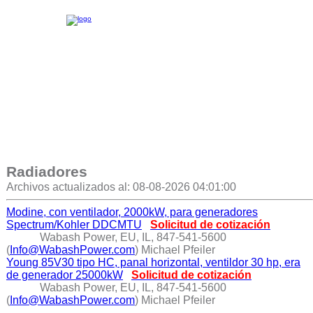
Radiadores
Archivos actualizados al: 08-08-2026 04:01:00
Modine, con ventilador, 2000kW, para generadores
Spectrum/Kohler DDCMTU
Solicitud de cotización
Wabash Power, EU, IL, 847-541-5600
(
Info@WabashPower.com
) Michael Pfeiler
Young 85V30 tipo HC, panal horizontal, ventildor 30 hp, era
de generador 25000kW
Solicitud de cotización
Wabash Power, EU, IL, 847-541-5600
(
Info@WabashPower.com
) Michael Pfeiler