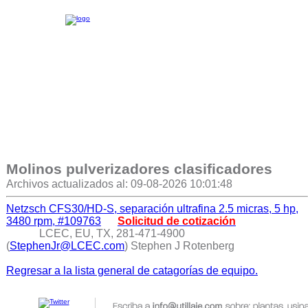
Molinos pulverizadores clasificadores
Archivos actualizados al: 09-08-2026 10:01:48
Netzsch CFS30/HD-S, separación ultrafina 2.5 micras, 5 hp,
3480 rpm, #109763
Solicitud de cotización
LCEC, EU, TX, 281-471-4900
(
StephenJr@LCEC.com
) Stephen J Rotenberg
Regresar a la lista general de catagorías de equipo.