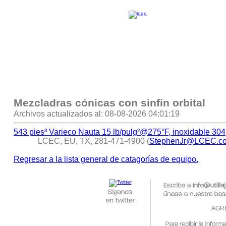
Mezcladras cónicas con sinfin orbital
Archivos actualizados al: 08-08-2026 04:01:19
543 pies³ Varieco Nauta 15 lb/pulg²@275°F, inoxidable 304
LCEC, EU, TX, 281-471-4900 (
StephenJr@LCEC.c
Regresar a la lista general de catagorías de equipo.