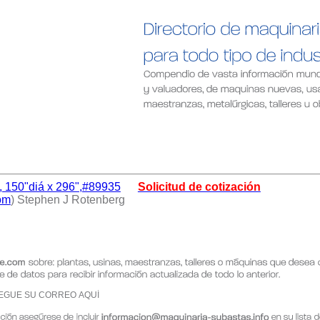
, 150"diá x 296",#89935
Solicitud de cotización
om
) Stephen J Rotenberg