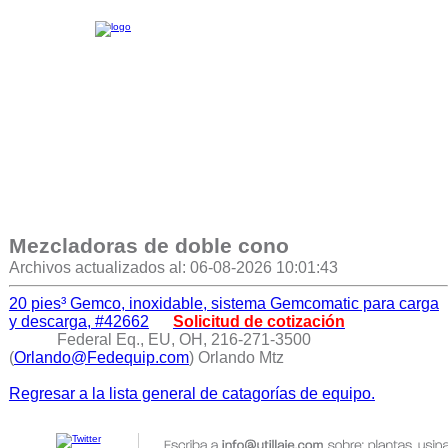
Mezcladoras de doble cono
Archivos actualizados al: 06-08-2026 10:01:43
20 pies³ Gemco, inoxidable, sistema Gemcomatic para carga
y descarga, #42662
Solicitud de cotización
Federal Eq., EU, OH, 216-271-3500
(
Orlando@Fedequip.com
) Orlando Mtz
Regresar a la lista general de catagorías de equipo.