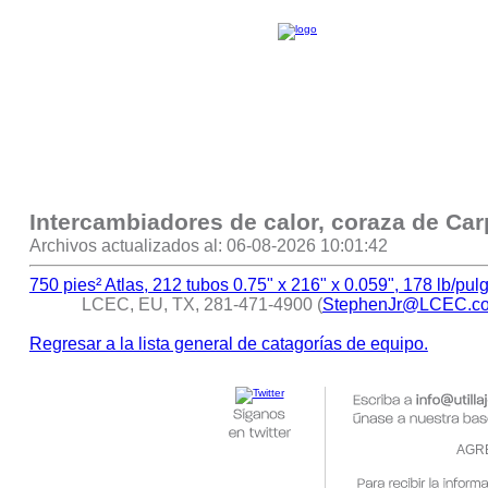
Intercambiadores de calor, coraza de Car
Archivos actualizados al: 06-08-2026 10:01:42
750 pies² Atlas, 212 tubos 0.75" x 216" x 0.059", 178 lb/pu
LCEC, EU, TX, 281-471-4900 (
StephenJr@LCEC.c
Regresar a la lista general de catagorías de equipo.