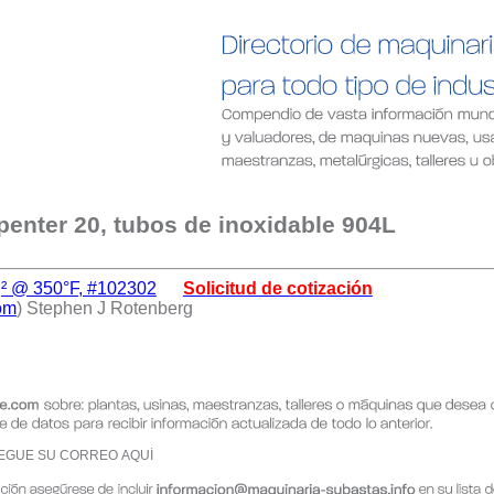
penter 20, tubos de inoxidable 904L
lg² @ 350°F, #102302
Solicitud de cotización
om
) Stephen J Rotenberg