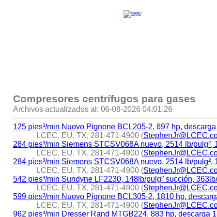
Compresores centrífugos para gases
Archivos actualizados al: 06-08-2026 04:01:26
125 pies³/min Nuovo Pignone BCL205-2, 697 hp, descarga 
LCEC, EU, TX, 281-471-4900 (
StephenJr@LCEC.c
284 pies³/min Siemens STCSV068A nuevo, 2514 lb/pulg², 
LCEC, EU, TX, 281-471-4900 (
StephenJr@LCEC.c
284 pies³/min Siemens STCSV068A nuevo, 2514 lb/pulg², 
LCEC, EU, TX, 281-471-4900 (
StephenJr@LCEC.c
542 pies³/min Sundyne LF2230, 148lb/pulg² succión, 363lb
LCEC, EU, TX, 281-471-4900 (
StephenJr@LCEC.c
599 pies³/min Nuovo Pignone BCL305-2, 1810 hp, descarga
LCEC, EU, TX, 281-471-4900 (
StephenJr@LCEC.c
962 pies³/min Dresser Rand MTGB224, 883 hp, descarga 1