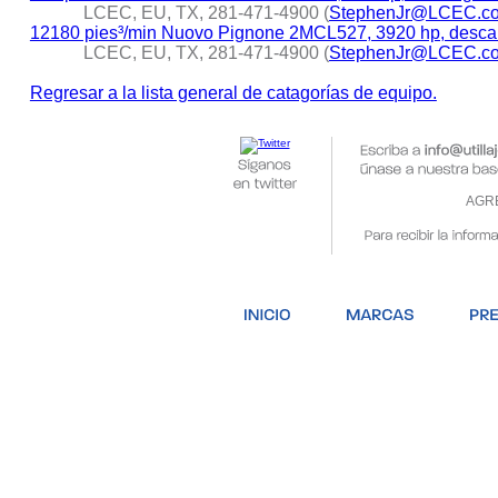
LCEC, EU, TX, 281-471-4900 (
StephenJr@LCEC.c
12180 pies³/min Nuovo Pignone 2MCL527, 3920 hp, descar
LCEC, EU, TX, 281-471-4900 (
StephenJr@LCEC.c
Regresar a la lista general de catagorías de equipo.