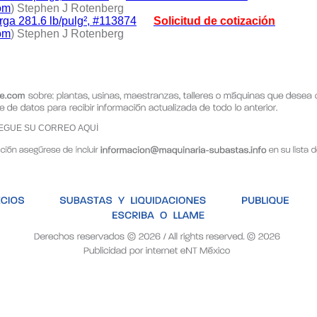
om
) Stephen J Rotenberg
ga 281.6 lb/pulg², #113874
Solicitud de cotización
om
) Stephen J Rotenberg