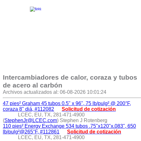
Intercambiadores de calor, coraza y tubos
de acero al carbón
Archivos actualizados al: 06-08-2026 10:01:24
47 pies² Graham 45 tubos 0.5" x 96", 75 lb/pulg² @ 200°F,
coraza 8" diá, #112082
Solicitud de cotización
LCEC, EU, TX, 281-471-4900
(
StephenJr@LCEC.com
) Stephen J Rotenberg
110 pies² Energy Exchange 534 tubos .75"x120"x.083", 650
lb/pulg²@265°F, #112861
Solicitud de cotización
LCEC, EU, TX, 281-471-4900