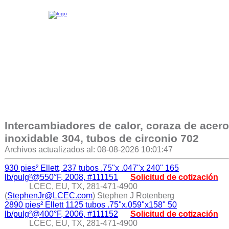
Intercambiadores de calor, coraza de acero
inoxidable 304, tubos de circonio 702
Archivos actualizados al: 08-08-2026 10:01:47
930 pies² Ellett, 237 tubos .75"x .047"x 240" 165
lb/pulg²@550°F, 2008, #111151
Solicitud de cotización
LCEC, EU, TX, 281-471-4900
(
StephenJr@LCEC.com
) Stephen J Rotenberg
2890 pies² Ellett 1125 tubos .75"x.059"x158" 50
lb/pulg²@400°F, 2006, #111152
Solicitud de cotización
LCEC, EU, TX, 281-471-4900